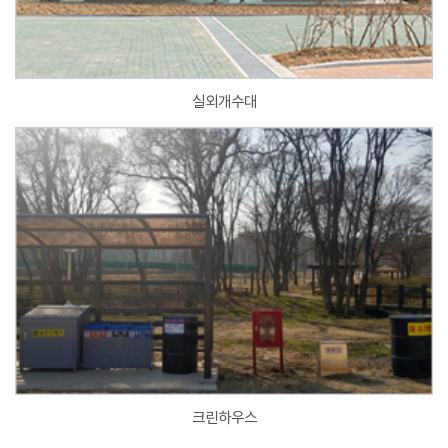
실외개수대
크린하우스