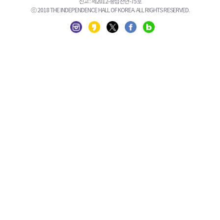
신고 : 제2012-충남천안-75호
ⓒ 2018 THE INDEPENDENCE HALL OF KOREA. ALL RIGHTS RESERVED.