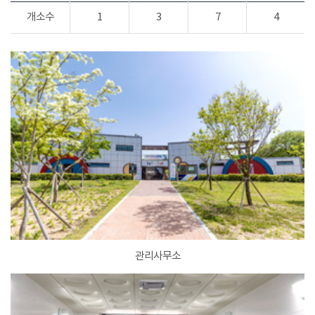
개소수
1
3
7
4
관리사무소