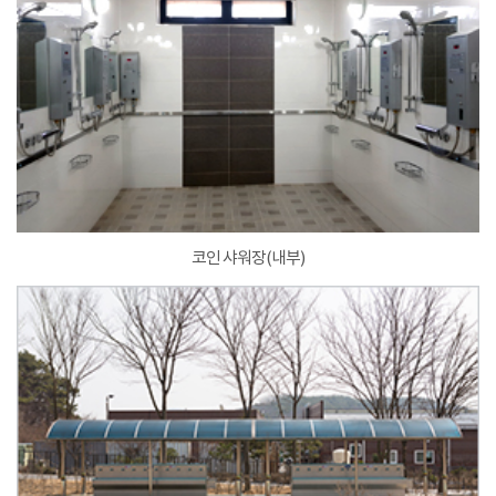
코인 샤워장(내부)