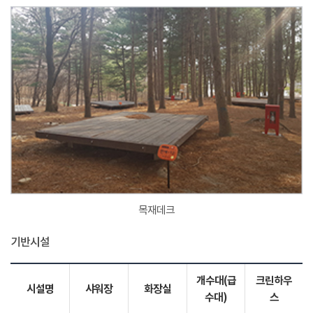
목재데크
기반시설
개수대(급
크린하우
시설명
샤워장
화장실
수대)
스