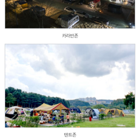
카라반존
텐트존