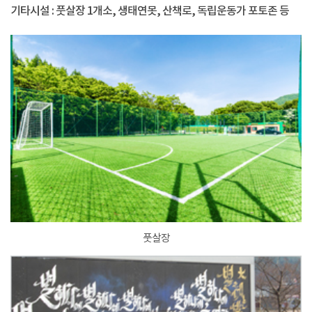
기타시설 : 풋살장 1개소, 생태연못, 산책로, 독립운동가 포토존 등
풋살장