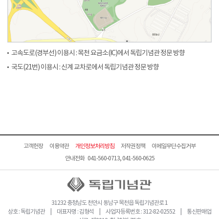
고속도로(경부선) 이용시 : 목천 요금소(IC)에서 독립기념관 정문 방향
국도(21번) 이용시 : 신계 교차로에서 독립기념관 정문 방향
고객헌장
이용약관
개인정보처리방침
저작권정책
이메일무단수집거부
안내전화 041-560-0713, 041-560-0625
31232 충청남도 천안시 동남구 목천읍 독립기념관로 1
상호 : 독립기념관 | 대표자명 : 김형석 | 사업자등록번호 : 312-82-02552 | 통신판매업