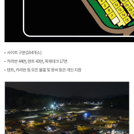
사이트 구분(104개소)
카라반 44면, 텐트 43면, 목재데크 17면
텐트, 카라반 등 모든 물품 및 장비 등은 개인 지참