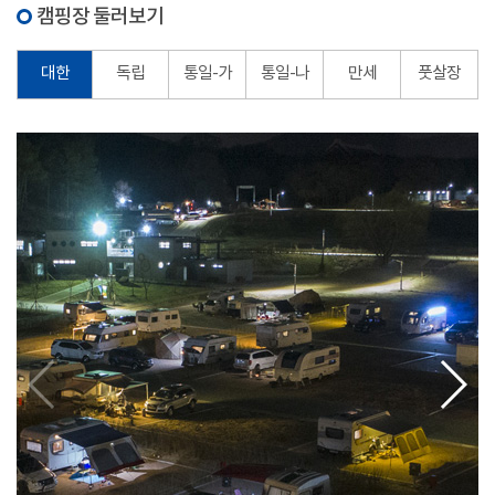
캠핑장 둘러보기
대한
독립
통일-가
통일-나
만세
풋살장