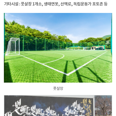
기타시설 : 풋살장 1개소, 생태연못, 산책로, 독립운동가 포토존 등
풋살장