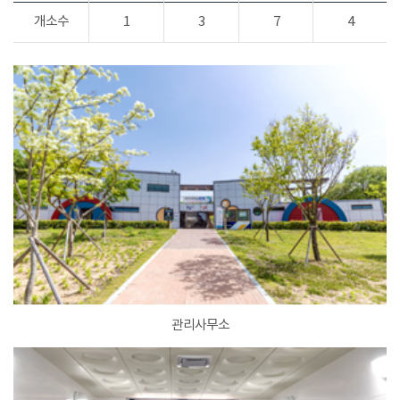
개소수
1
3
7
4
관리사무소