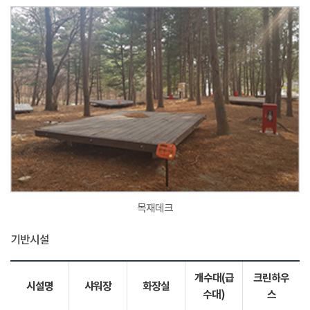
목재데크
기반시설
개수대(급
크린하우
시설명
샤워장
화장실
수대)
스