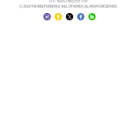
신고 : 제2012-충남천안-75호
ⓒ 2018 THE INDEPENDENCE HALL OF KOREA. ALL RIGHTS RESERVED.