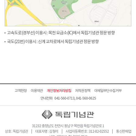
고속도로(경부선) 이용시 : 목천 요금소(IC)에서 독립기념관 정문 방향
국도(21번) 이용시 : 신계 교차로에서 독립기념관 정문 방향
고객헌장
이용약관
개인정보처리방침
저작권정책
이메일무단수집거부
안내전화 041-560-0713, 041-560-0625
31232 충청남도 천안시 동남구 목천읍 독립기념관로 1
상호 : 독립기념관 | 대표자명 : 김형석 | 사업자등록번호 : 312-82-02552 | 통신판매업