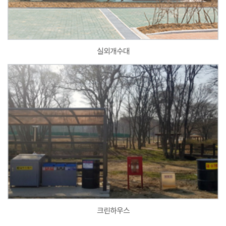
실외개수대
크린하우스