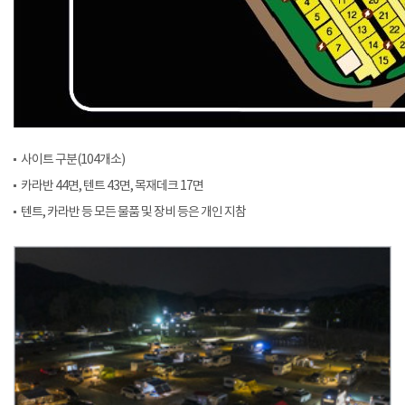
사이트 구분(104개소)
카라반 44면, 텐트 43면, 목재데크 17면
텐트, 카라반 등 모든 물품 및 장비 등은 개인 지참