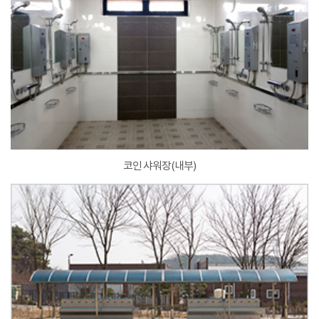
코인 샤워장(내부)