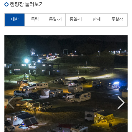
캠핑장 둘러보기
대한
독립
통일-가
통일-나
만세
풋살장