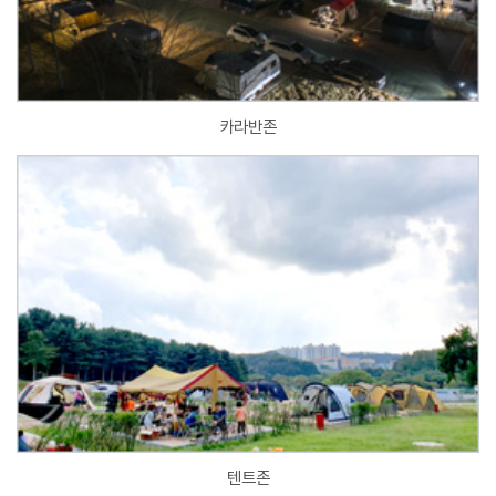
카라반존
텐트존