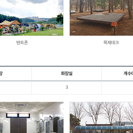
텐트존
목재데크
장
화장실
개수
3