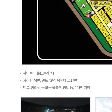
사이트 구분(104개소)
카라반 44면, 텐트 43면, 목재데크 17면
텐트, 카라반 등 모든 물품 및 장비 등은 개인 지참