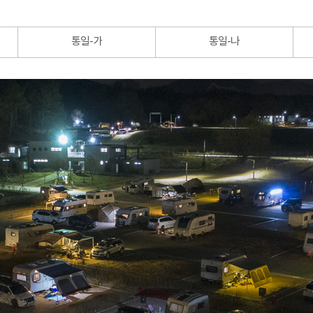
통일-가
통일-나