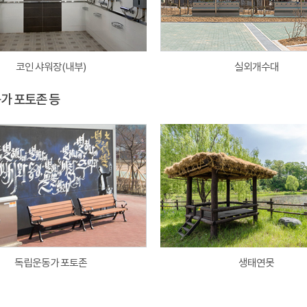
코인 샤워장(내부)
실외개수대
동가 포토존 등
독립운동가 포토존
생태연못