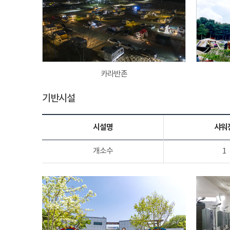
카라반존
기반시설
시설명
샤워
개소수
1