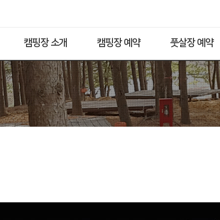
캠핑장 소개
캠핑장 예약
풋살장 예약