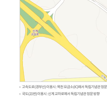
고속도로(경부선) 이용시 : 목천 요금소(IC)에서 독립기념관 정문
국도(21번) 이용시 : 신계 교차로에서 독립기념관 정문 방향