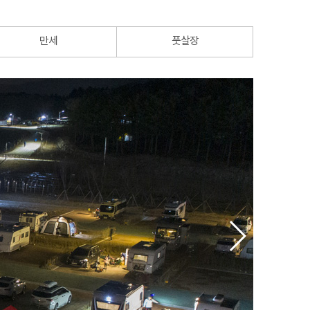
만세
풋살장