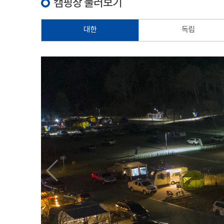
캠핑장 둘러보기
대한
독립