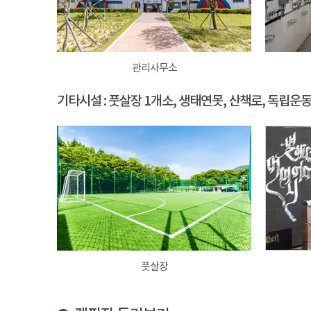
관리사무소
기타시설 : 풋살장 1개소, 생태연못, 산책로, 독립운
풋살장