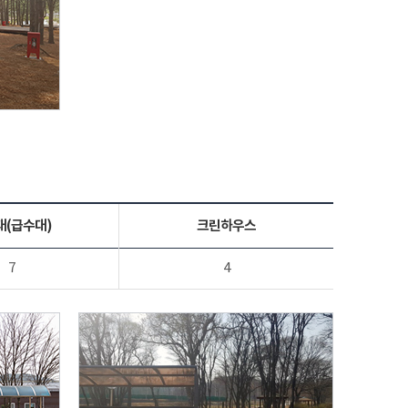
대(급수대)
크린하우스
7
4