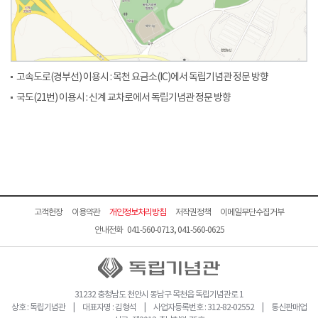
고속도로(경부선) 이용시 : 목천 요금소(IC)에서 독립기념관 정문 방향
국도(21번) 이용시 : 신계 교차로에서 독립기념관 정문 방향
고객헌장
이용약관
개인정보처리방침
저작권정책
이메일무단수집거부
안내전화 041-560-0713, 041-560-0625
31232 충청남도 천안시 동남구 목천읍 독립기념관로 1
상호 : 독립기념관 | 대표자명 : 김형석 | 사업자등록번호 : 312-82-02552 | 통신판매업