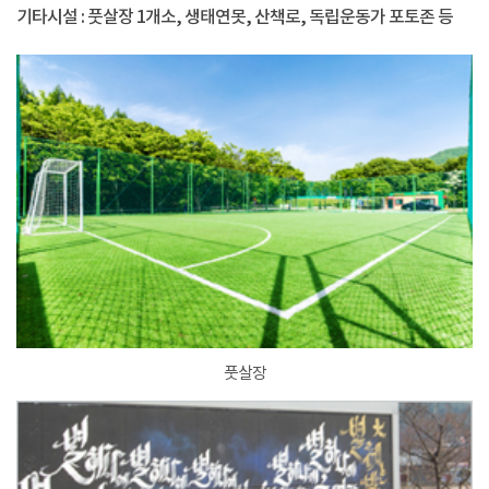
기타시설 : 풋살장 1개소, 생태연못, 산책로, 독립운동가 포토존 등
풋살장