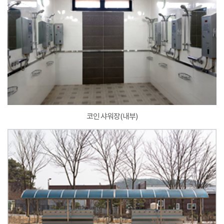
코인 샤워장(내부)