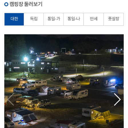
캠핑장 둘러보기
대한
독립
통일-가
통일-나
만세
풋살장