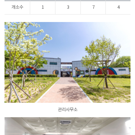
개소수
1
3
7
4
관리사무소