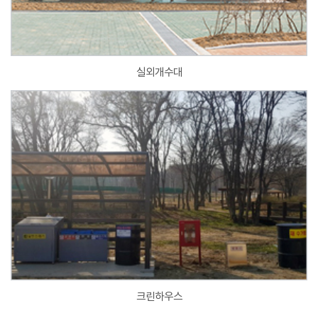
실외개수대
크린하우스