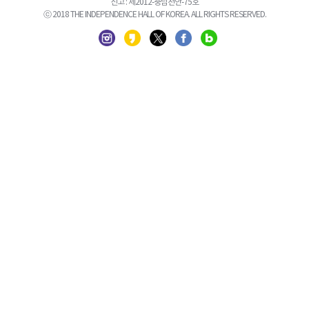
신고 : 제2012-충남천안-75호
ⓒ 2018 THE INDEPENDENCE HALL OF KOREA. ALL RIGHTS RESERVED.