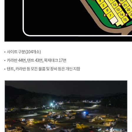
사이트 구분(104개소)
카라반 44면, 텐트 43면, 목재데크 17면
텐트, 카라반 등 모든 물품 및 장비 등은 개인 지참