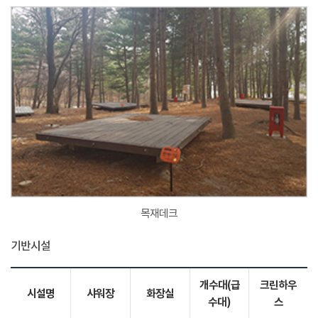
목재데크
기반시설
개수대(급
크린하우
시설명
샤워장
화장실
수대)
스