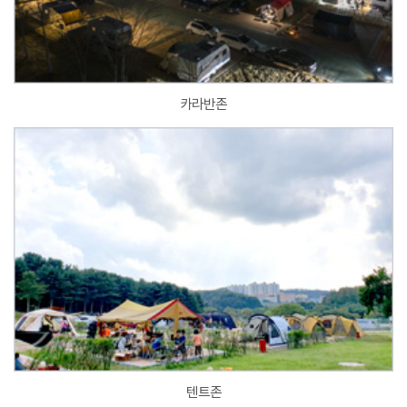
카라반존
텐트존