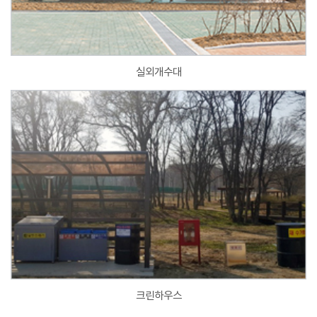
실외개수대
크린하우스