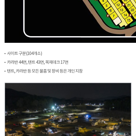
사이트 구분(104개소)
카라반 44면, 텐트 43면, 목재데크 17면
텐트, 카라반 등 모든 물품 및 장비 등은 개인 지참