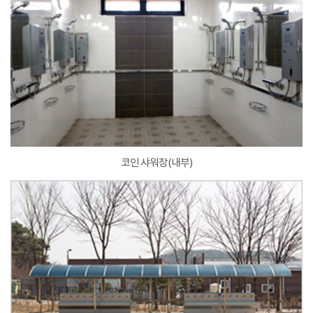
코인 샤워장(내부)