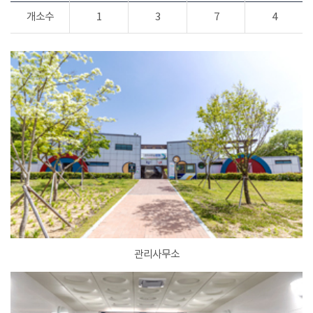
개소수
1
3
7
4
관리사무소