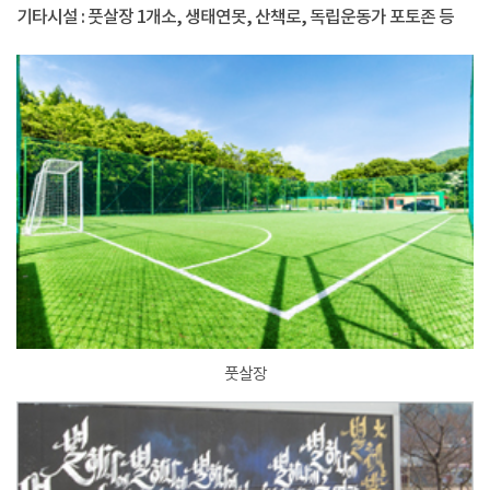
기타시설 : 풋살장 1개소, 생태연못, 산책로, 독립운동가 포토존 등
풋살장