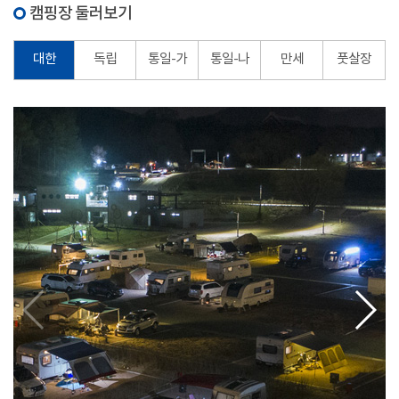
캠핑장 둘러보기
대한
독립
통일-가
통일-나
만세
풋살장