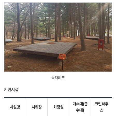
목재데크
기반시설
개수대(급
크린하우
시설명
샤워장
화장실
수대)
스