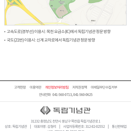
고속도로(경부선) 이용시 : 목천 요금소(IC)에서 독립기념관 정문 방향
국도(21번) 이용시 : 신계 교차로에서 독립기념관 정문 방향
고객헌장
이용약관
개인정보처리방침
저작권정책
이메일무단수집거부
안내전화 041-560-0713, 041-560-0625
31232 충청남도 천안시 동남구 목천읍 독립기념관로 1
상호 : 독립기념관 | 대표자명 : 김형석 | 사업자등록번호 : 312-82-02552 | 통신판매업