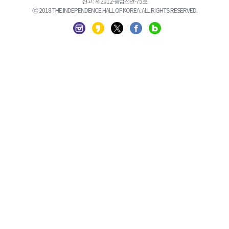
신고 : 제2012-충남천안-75호
ⓒ 2018 THE INDEPENDENCE HALL OF KOREA. ALL RIGHTS RESERVED.