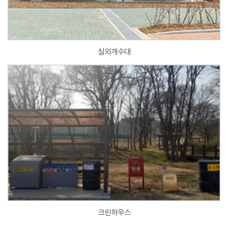
실외개수대
크린하우스