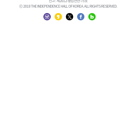
신고 : 제2012-충남천안-75호
ⓒ 2018 THE INDEPENDENCE HALL OF KOREA. ALL RIGHTS RESERVED.