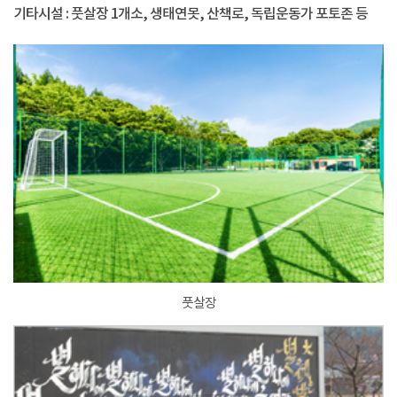
기타시설 : 풋살장 1개소, 생태연못, 산책로, 독립운동가 포토존 등
풋살장