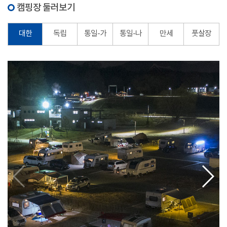
캠핑장 둘러보기
대한
독립
통일-가
통일-나
만세
풋살장