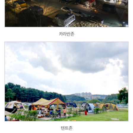
카라반존
텐트존