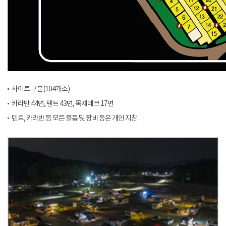
사이트 구분(104개소)
카라반 44면, 텐트 43면, 목재데크 17면
텐트, 카라반 등 모든 물품 및 장비 등은 개인 지참