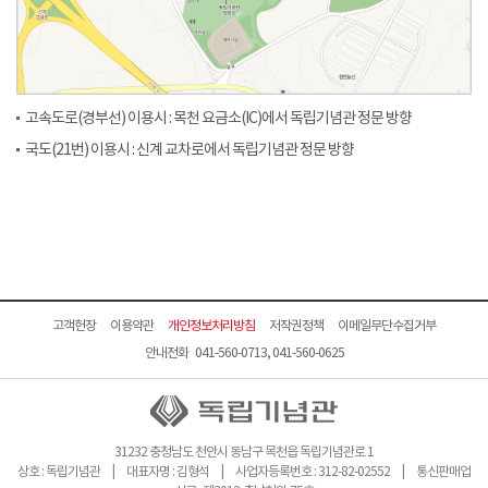
고속도로(경부선) 이용시 : 목천 요금소(IC)에서 독립기념관 정문 방향
국도(21번) 이용시 : 신계 교차로에서 독립기념관 정문 방향
고객헌장
이용약관
개인정보처리방침
저작권정책
이메일무단수집거부
안내전화 041-560-0713, 041-560-0625
31232 충청남도 천안시 동남구 목천읍 독립기념관로 1
상호 : 독립기념관 | 대표자명 : 김형석 | 사업자등록번호 : 312-82-02552 | 통신판매업