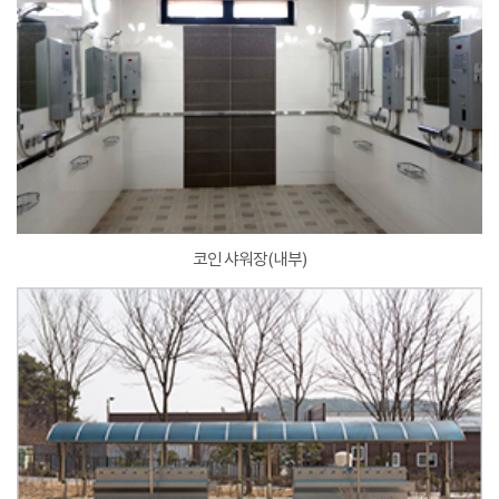
코인 샤워장(내부)