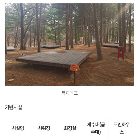
목재데크
기반시설
개수대(급
크린하우
시설명
샤워장
화장실
수대)
스