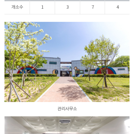
개소수
1
3
7
4
관리사무소