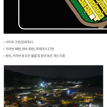
사이트 구분(104개소)
카라반 44면, 텐트 43면, 목재데크 17면
텐트, 카라반 등 모든 물품 및 장비 등은 개인 지참