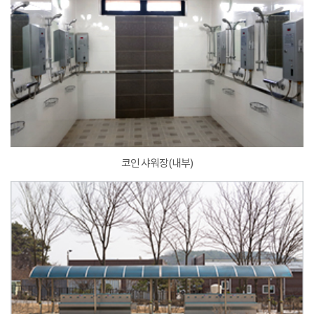
코인 샤워장(내부)