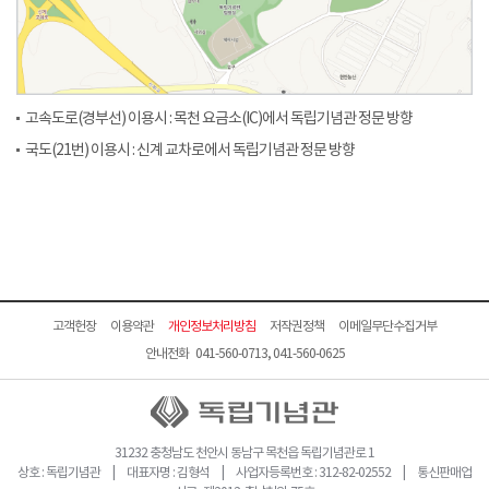
고속도로(경부선) 이용시 : 목천 요금소(IC)에서 독립기념관 정문 방향
국도(21번) 이용시 : 신계 교차로에서 독립기념관 정문 방향
고객헌장
이용약관
개인정보처리방침
저작권정책
이메일무단수집거부
안내전화 041-560-0713, 041-560-0625
31232 충청남도 천안시 동남구 목천읍 독립기념관로 1
상호 : 독립기념관 | 대표자명 : 김형석 | 사업자등록번호 : 312-82-02552 | 통신판매업