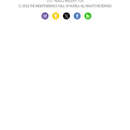
신고 : 제2012-충남천안-75호
ⓒ 2018 THE INDEPENDENCE HALL OF KOREA. ALL RIGHTS RESERVED.