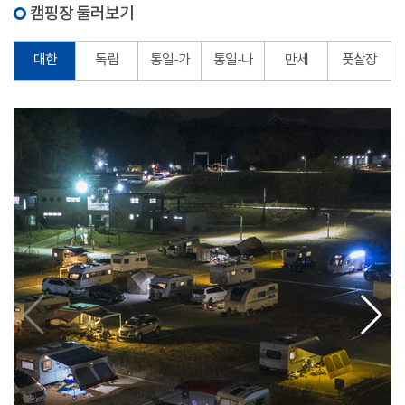
캠핑장 둘러보기
대한
독립
통일-가
통일-나
만세
풋살장