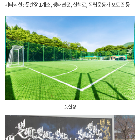
기타시설 : 풋살장 1개소, 생태연못, 산책로, 독립운동가 포토존 등
풋살장