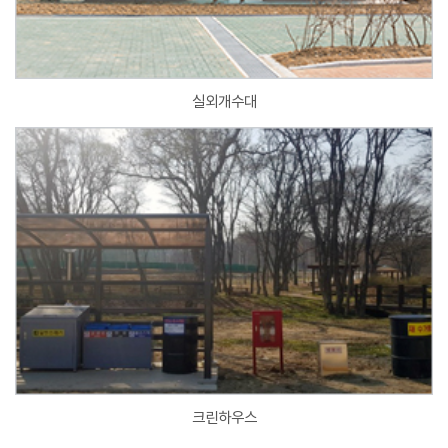
실외개수대
크린하우스