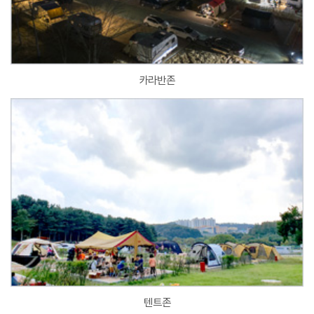
카라반존
텐트존