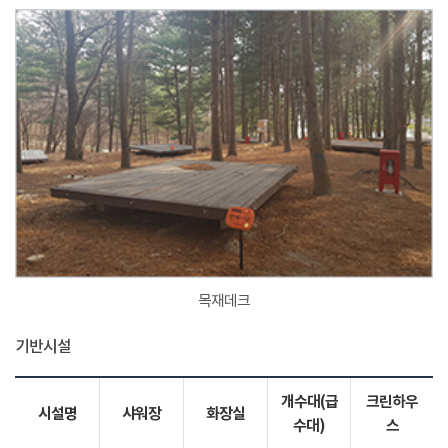
목재데크
기반시설
개수대(급
크린하우
시설명
샤워장
화장실
수대)
스