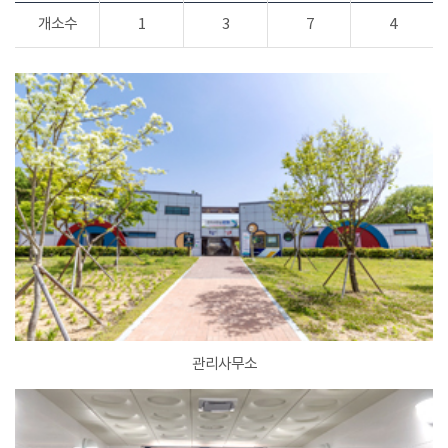
개소수
1
3
7
4
관리사무소