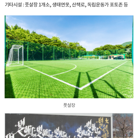
기타시설 : 풋살장 1개소, 생태연못, 산책로, 독립운동가 포토존 등
풋살장