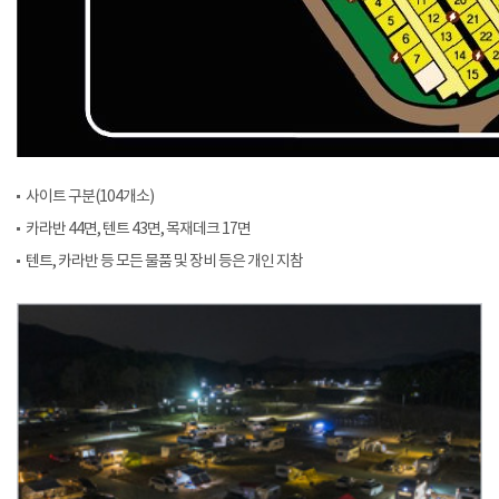
사이트 구분(104개소)
카라반 44면, 텐트 43면, 목재데크 17면
텐트, 카라반 등 모든 물품 및 장비 등은 개인 지참