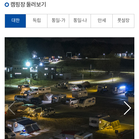
캠핑장 둘러보기
대한
독립
통일-가
통일-나
만세
풋살장