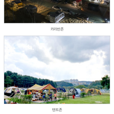
카라반존
텐트존