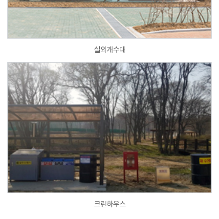
실외개수대
크린하우스