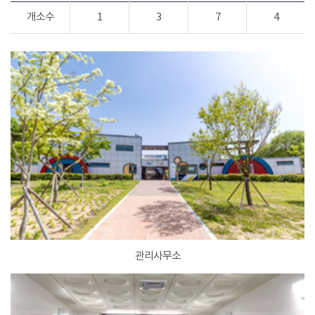
개소수
1
3
7
4
관리사무소