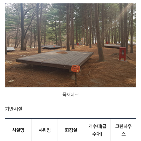
목재데크
기반시설
개수대(급
크린하우
시설명
샤워장
화장실
수대)
스