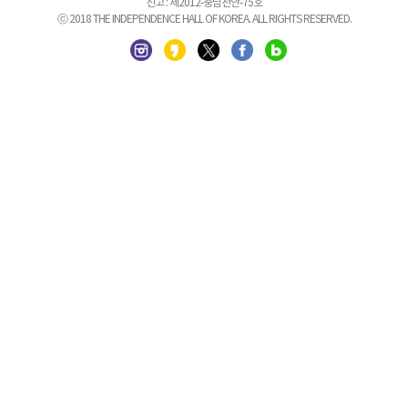
신고 : 제2012-충남천안-75호
ⓒ 2018 THE INDEPENDENCE HALL OF KOREA. ALL RIGHTS RESERVED.