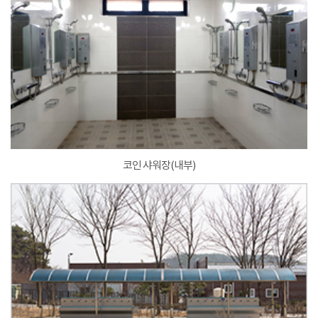
코인 샤워장(내부)