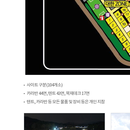
사이트 구분(104개소)
카라반 44면, 텐트 43면, 목재데크 17면
텐트, 카라반 등 모든 물품 및 장비 등은 개인 지참