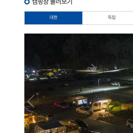
캠핑장 둘러보기
대한
독립