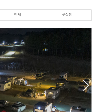
만세
풋살장