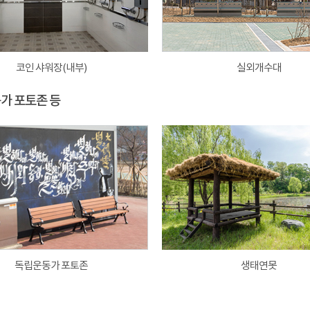
코인 샤워장(내부)
실외개수대
동가 포토존 등
독립운동가 포토존
생태연못