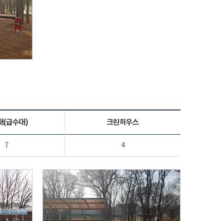
대(급수대)
크린하우스
7
4