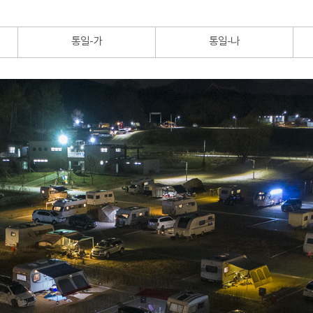
통일-가
통일-나