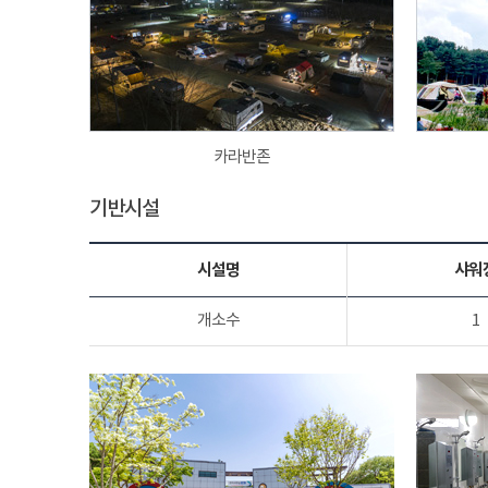
카라반존
기반시설
시설명
샤워
개소수
1