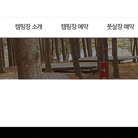
캠핑장 소개
캠핑장 예약
풋살장 예약