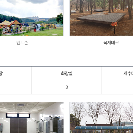
텐트존
목재데크
장
화장실
개수
3