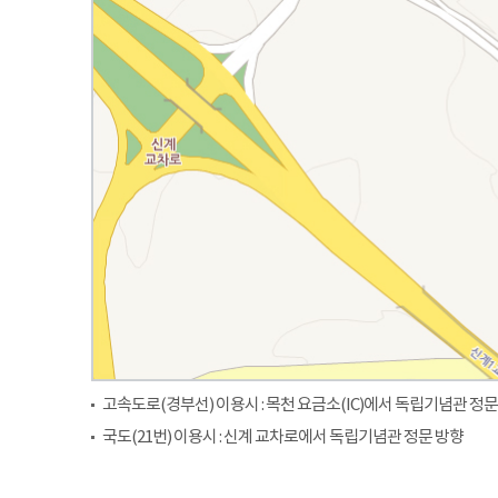
고속도로(경부선) 이용시 : 목천 요금소(IC)에서 독립기념관 정문
국도(21번) 이용시 : 신계 교차로에서 독립기념관 정문 방향