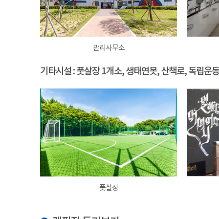
관리사무소
기타시설 : 풋살장 1개소, 생태연못, 산책로, 독립운
풋살장