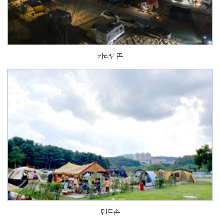
카라반존
텐트존