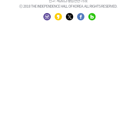
신고 : 제2012-충남천안-75호
ⓒ 2018 THE INDEPENDENCE HALL OF KOREA. ALL RIGHTS RESERVED.