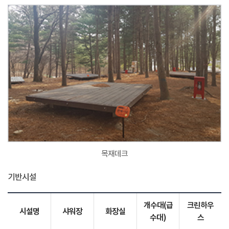
목재데크
기반시설
개수대(급
크린하우
시설명
샤워장
화장실
수대)
스