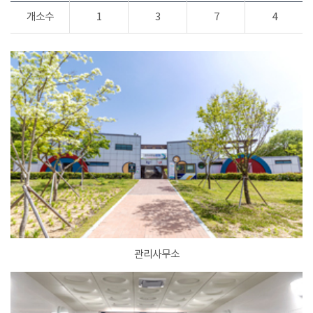
개소수
1
3
7
4
관리사무소