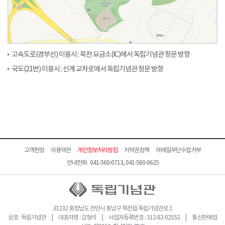
고속도로(경부선) 이용시 : 목천 요금소(IC)에서 독립기념관 정문 방향
국도(21번) 이용시 : 신계 교차로에서 독립기념관 정문 방향
고객헌장
이용약관
개인정보처리방침
저작권정책
이메일무단수집거부
안내전화 041-560-0713, 041-560-0625
31232 충청남도 천안시 동남구 목천읍 독립기념관로 1
상호 : 독립기념관 | 대표자명 : 김형석 | 사업자등록번호 : 312-82-02552 | 통신판매업