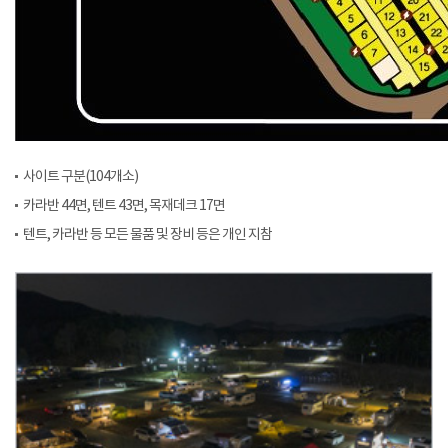
사이트 구분(104개소)
카라반 44면, 텐트 43면, 목재데크 17면
텐트, 카라반 등 모든 물품 및 장비 등은 개인 지참