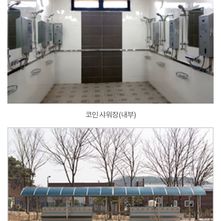
코인 샤워장(내부)