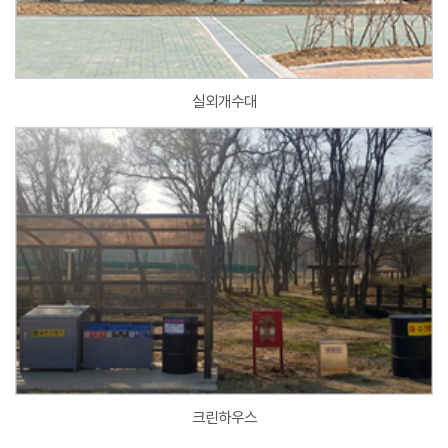
실외개수대
크린하우스