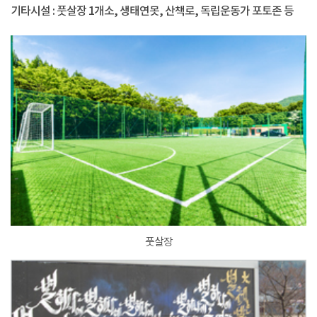
기타시설 : 풋살장 1개소, 생태연못, 산책로, 독립운동가 포토존 등
풋살장