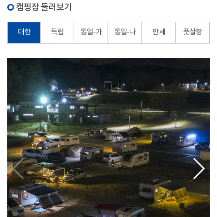
캠핑장 둘러보기
대한
독립
통일-가
통일-나
만세
풋살장