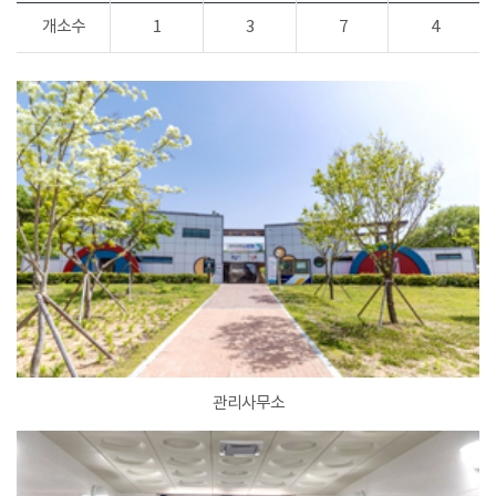
개소수
1
3
7
4
관리사무소