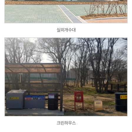
실외개수대
크린하우스