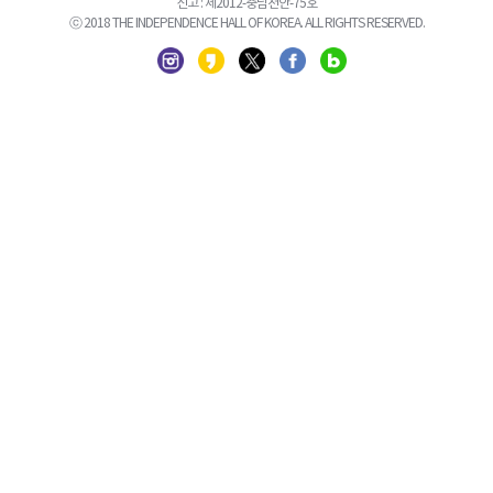
신고 : 제2012-충남천안-75호
ⓒ 2018 THE INDEPENDENCE HALL OF KOREA. ALL RIGHTS RESERVED.