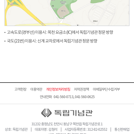
고속도로(경부선) 이용시 : 목천 요금소(IC)에서 독립기념관 정문 방향
국도(21번) 이용시 : 신계 교차로에서 독립기념관 정문 방향
고객헌장
이용약관
개인정보처리방침
저작권정책
이메일무단수집거부
안내전화 041-560-0713, 041-560-0625
31232 충청남도 천안시 동남구 목천읍 독립기념관로 1
상호 : 독립기념관 | 대표자명 : 김형석 | 사업자등록번호 : 312-82-02552 | 통신판매업