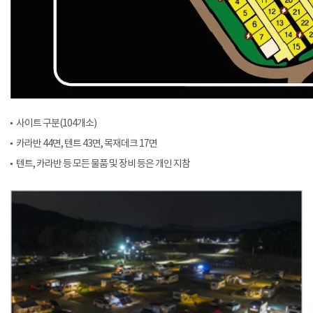
사이트 구분(104개소)
카라반 44면, 텐트 43면, 목재데크 17면
텐트, 카라반 등 모든 물품 및 장비 등은 개인 지참