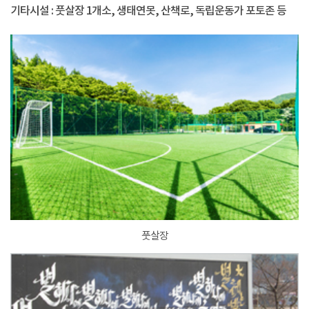
기타시설 : 풋살장 1개소, 생태연못, 산책로, 독립운동가 포토존 등
풋살장