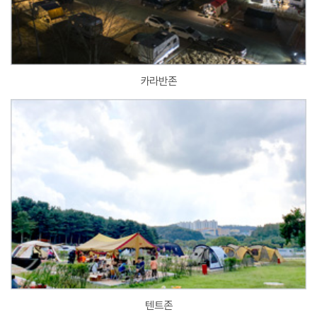
카라반존
텐트존