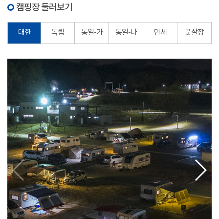
캠핑장 둘러보기
대한
독립
통일-가
통일-나
만세
풋살장