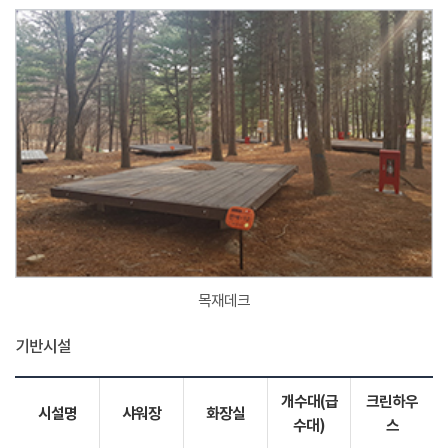
목재데크
기반시설
개수대(급
크린하우
시설명
샤워장
화장실
수대)
스