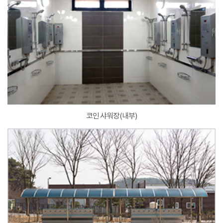
코인 샤워장(내부)