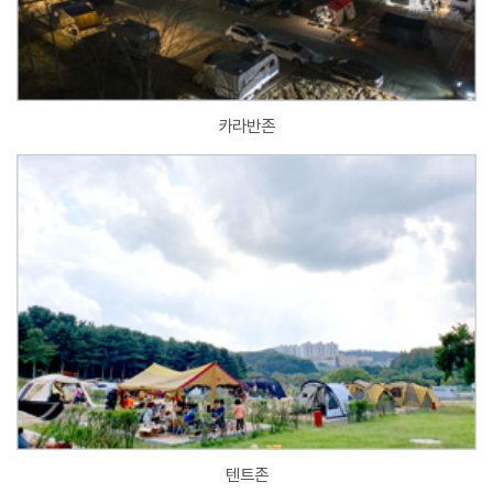
카라반존
텐트존