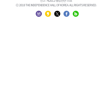
신고 : 제2012-충남천안-75호
ⓒ 2018 THE INDEPENDENCE HALL OF KOREA. ALL RIGHTS RESERVED.