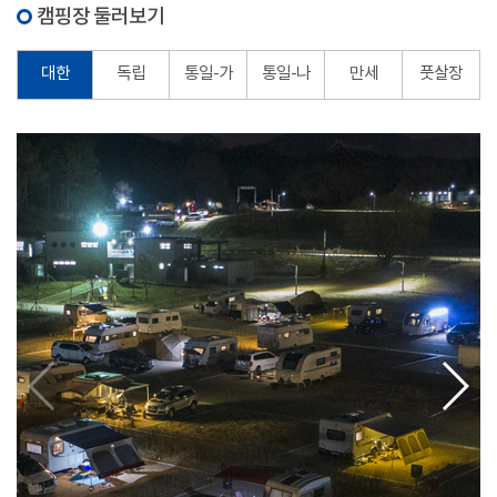
캠핑장 둘러보기
대한
독립
통일-가
통일-나
만세
풋살장