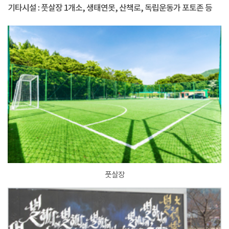
기타시설 : 풋살장 1개소, 생태연못, 산책로, 독립운동가 포토존 등
풋살장