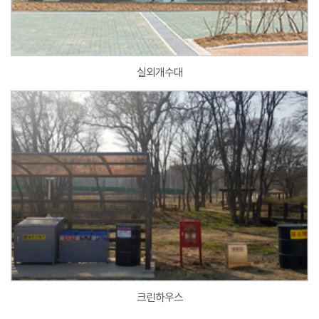
실외개수대
크린하우스