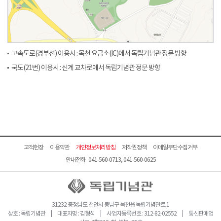
고속도로(경부선) 이용시 : 목천 요금소(IC)에서 독립기념관 정문 방향
국도(21번) 이용시 : 신계 교차로에서 독립기념관 정문 방향
고객헌장
이용약관
개인정보처리방침
저작권정책
이메일무단수집거부
안내전화 041-560-0713, 041-560-0625
31232 충청남도 천안시 동남구 목천읍 독립기념관로 1
상호 : 독립기념관 | 대표자명 : 김형석 | 사업자등록번호 : 312-82-02552 | 통신판매업