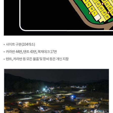
사이트 구분(104개소)
카라반 44면, 텐트 43면, 목재데크 17면
텐트, 카라반 등 모든 물품 및 장비 등은 개인 지참