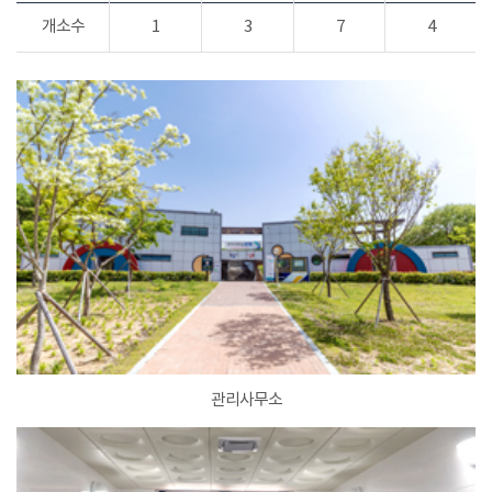
개소수
1
3
7
4
관리사무소