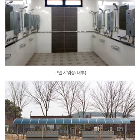
코인 샤워장(내부)