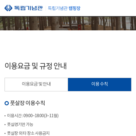
본문 바로가기
이용요금 및 규정 안내
이용요금 및 안내
이용 수칙
풋살장 이용수칙
이용시간 : 09:00~18:00(3~11월)
풋살경기만 가능
풋살장 외 타 장소 사용금지