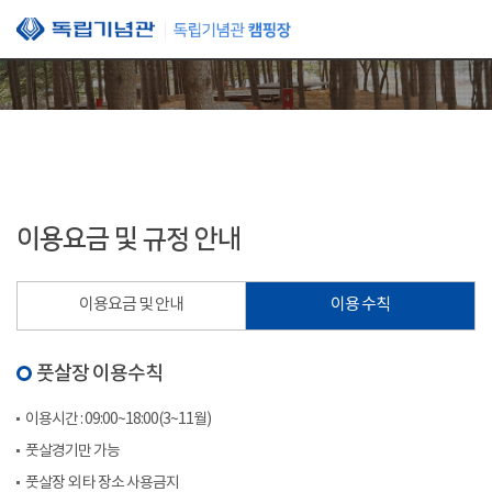
본문 바로가기
이용요금 및 규정 안내
이용요금 및 안내
이용 수칙
풋살장 이용수칙
이용시간 : 09:00~18:00(3~11월)
풋살경기만 가능
풋살장 외 타 장소 사용금지