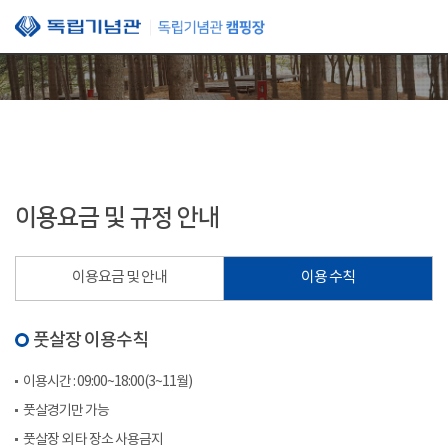
본문 바로가기
이용요금 및 규정 안내
이용요금 및 안내
이용 수칙
풋살장 이용수칙
이용시간 : 09:00~18:00(3~11월)
풋살경기만 가능
풋살장 외 타 장소 사용금지