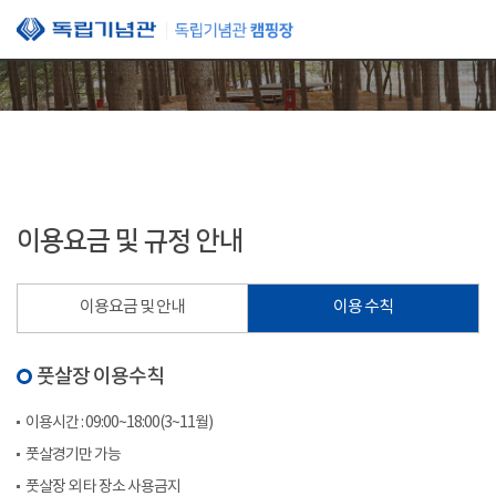
본문 바로가기
이용요금 및 규정 안내
이용요금 및 안내
이용 수칙
풋살장 이용수칙
이용시간 : 09:00~18:00(3~11월)
풋살경기만 가능
풋살장 외 타 장소 사용금지