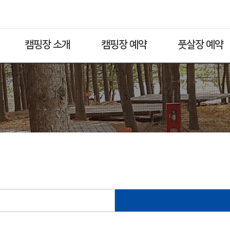
캠핑장 소개
캠핑장 예약
풋살장 예약