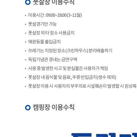
풋살장 이용수칙
이용시간 : 09:00~18:00(3~11월)
풋살경기만 가능
풋살장 외 타 장소 사용금지
애완동물 출입금지
쓰레기는 지정된 장소(크린하우스) 분리배출하기
독립기념관 경내는 금연구역
사용 중 발생한 사고 및 분실물은 사용자가 책임
풋살장 내 음식물 및 음료, 주류 반입금지(생수 제외)
풋살장 이용 시 사용자의 부주의로 시설훼손이 발생할 시 원상
캠핑장 이용수칙