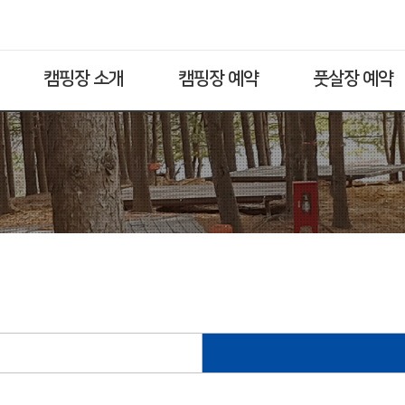
캠핑장 소개
캠핑장 예약
풋살장 예약