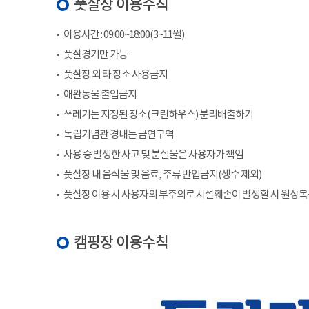
풋살장 이용수칙
이용시간 : 09:00~18:00(3~11월)
풋살경기만 가능
풋살장 외 타 장소 사용금지
애완동물 출입금지
쓰레기는 지정된 장소(크린하우스) 분리배출하기
독립기념관 경내는 금연구역
사용 중 발생한 사고 및 분실물은 사용자가 책임
풋살장 내 음식물 및 음료, 주류 반입금지(생수 제외)
풋살장 이용 시 사용자의 부주의로 시설훼손이 발생할 시 원상
캠핑장 이용수칙