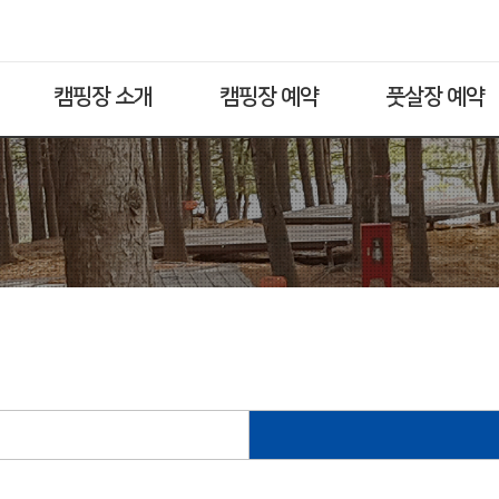
캠핑장 소개
캠핑장 예약
풋살장 예약