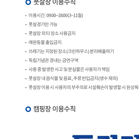
풋살장 이용수칙
이용시간 : 09:00~18:00(3~11월)
풋살경기만 가능
풋살장 외 타 장소 사용금지
애완동물 출입금지
쓰레기는 지정된 장소(크린하우스) 분리배출하기
독립기념관 경내는 금연구역
사용 중 발생한 사고 및 분실물은 사용자가 책임
풋살장 내 음식물 및 음료, 주류 반입금지(생수 제외)
풋살장 이용 시 사용자의 부주의로 시설훼손이 발생할 시 원상
캠핑장 이용수칙