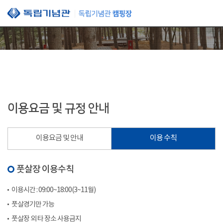
본문 바로가기
이용요금 및 규정 안내
이용요금 및 안내
이용 수칙
풋살장 이용수칙
이용시간 : 09:00~18:00(3~11월)
풋살경기만 가능
풋살장 외 타 장소 사용금지