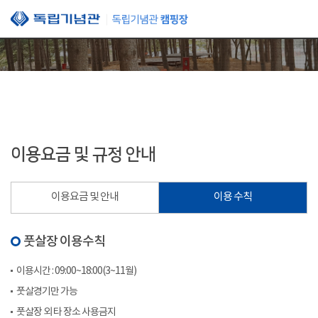
본문 바로가기
이용요금 및 규정 안내
이용요금 및 안내
이용 수칙
풋살장 이용수칙
이용시간 : 09:00~18:00(3~11월)
풋살경기만 가능
풋살장 외 타 장소 사용금지