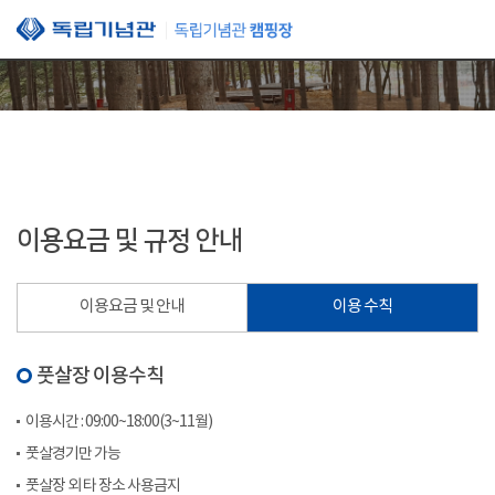
본문 바로가기
이용요금 및 규정 안내
이용요금 및 안내
이용 수칙
풋살장 이용수칙
이용시간 : 09:00~18:00(3~11월)
풋살경기만 가능
풋살장 외 타 장소 사용금지