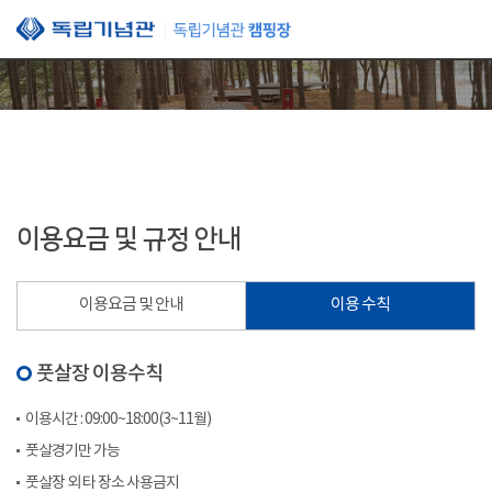
본문 바로가기
이용요금 및 규정 안내
이용요금 및 안내
이용 수칙
풋살장 이용수칙
이용시간 : 09:00~18:00(3~11월)
풋살경기만 가능
풋살장 외 타 장소 사용금지