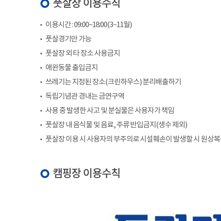
풋살장 이용수칙
이용시간 : 09:00~18:00(3~11월)
풋살경기만 가능
풋살장 외 타 장소 사용금지
애완동물 출입금지
쓰레기는 지정된 장소(크린하우스) 분리배출하기
독립기념관 경내는 금연구역
사용 중 발생한 사고 및 분실물은 사용자가 책임
풋살장 내 음식물 및 음료, 주류 반입금지(생수 제외)
풋살장 이용 시 사용자의 부주의로 시설훼손이 발생할 시 원상
캠핑장 이용수칙