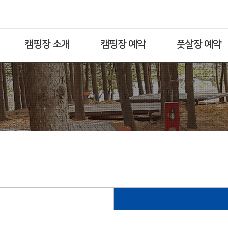
캠핑장 소개
캠핑장 예약
풋살장 예약