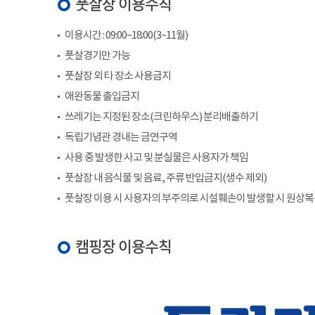
풋살장 이용수칙
이용시간 : 09:00~18:00(3~11월)
풋살경기만 가능
풋살장 외 타 장소 사용금지
애완동물 출입금지
쓰레기는 지정된 장소(크린하우스) 분리배출하기
독립기념관 경내는 금연구역
사용 중 발생한 사고 및 분실물은 사용자가 책임
풋살장 내 음식물 및 음료, 주류 반입금지(생수 제외)
풋살장 이용 시 사용자의 부주의로 시설훼손이 발생할 시 원상
캠핑장 이용수칙