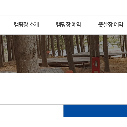
캠핑장 소개
캠핑장 예약
풋살장 예약