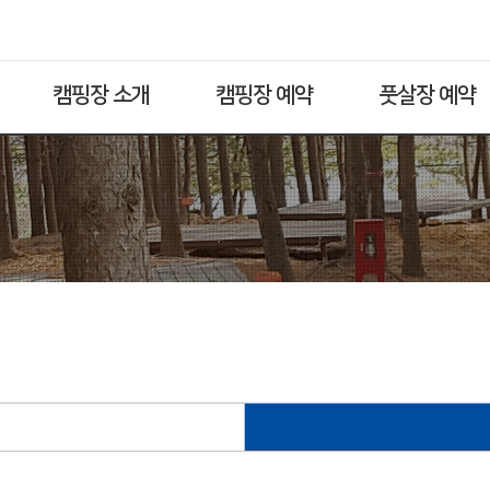
캠핑장 소개
캠핑장 예약
풋살장 예약