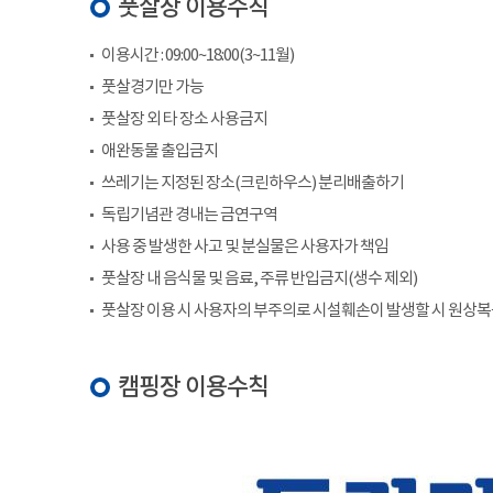
풋살장 이용수칙
이용시간 : 09:00~18:00(3~11월)
풋살경기만 가능
풋살장 외 타 장소 사용금지
애완동물 출입금지
쓰레기는 지정된 장소(크린하우스) 분리배출하기
독립기념관 경내는 금연구역
사용 중 발생한 사고 및 분실물은 사용자가 책임
풋살장 내 음식물 및 음료, 주류 반입금지(생수 제외)
풋살장 이용 시 사용자의 부주의로 시설훼손이 발생할 시 원상
캠핑장 이용수칙