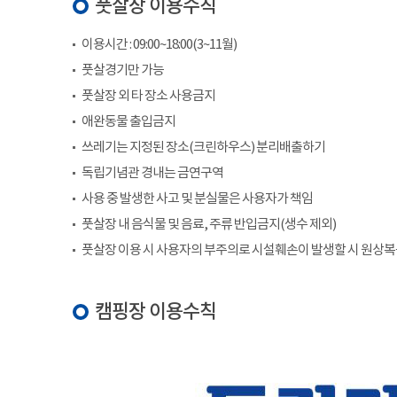
풋살장 이용수칙
이용시간 : 09:00~18:00(3~11월)
풋살경기만 가능
풋살장 외 타 장소 사용금지
애완동물 출입금지
쓰레기는 지정된 장소(크린하우스) 분리배출하기
독립기념관 경내는 금연구역
사용 중 발생한 사고 및 분실물은 사용자가 책임
풋살장 내 음식물 및 음료, 주류 반입금지(생수 제외)
풋살장 이용 시 사용자의 부주의로 시설훼손이 발생할 시 원상
캠핑장 이용수칙