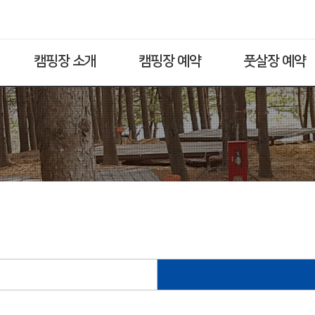
캠핑장 소개
캠핑장 예약
풋살장 예약