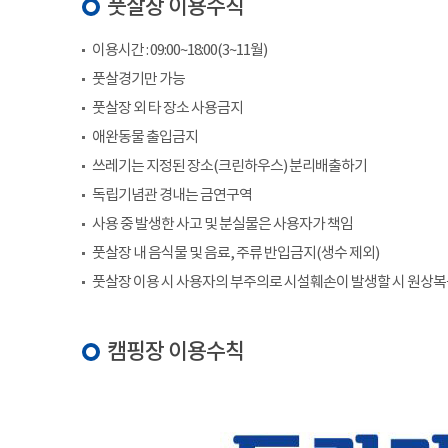
풋살장 이용수칙
이용시간 : 09:00~18:00(3~11월)
풋살경기만 가능
풋살장 외 타 장소 사용금지
애완동물 출입금지
쓰레기는 지정된 장소(크린하우스) 분리배출하기
독립기념관 경내는 금연구역
사용 중 발생한 사고 및 분실물은 사용자가 책임
풋살장 내 음식물 및 음료, 주류 반입금지(생수 제외)
풋살장 이용 시 사용자의 부주의로 시설훼손이 발생할 시 원상
캠핑장 이용수칙