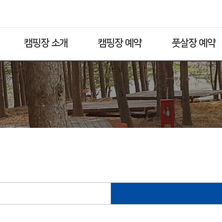
캠핑장 소개
캠핑장 예약
풋살장 예약