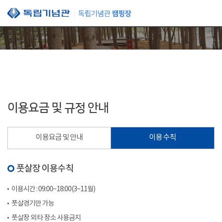
본문 바로가기
이용요금 및 규정 안내
이용요금 및 안내
이용 수칙
풋살장 이용수칙
이용시간 : 09:00~18:00(3~11월)
풋살경기만 가능
풋살장 외 타 장소 사용금지