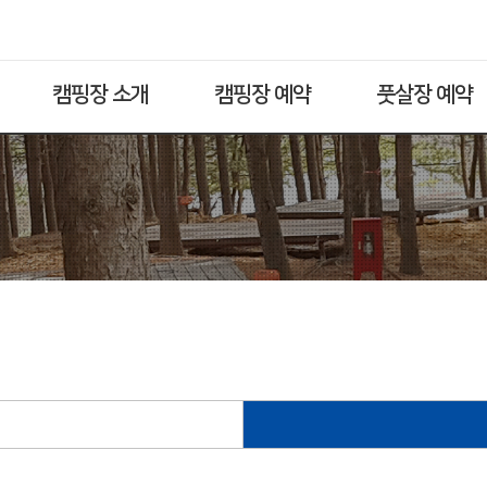
캠핑장 소개
캠핑장 예약
풋살장 예약