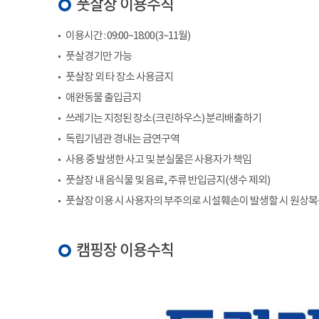
풋살장 이용수칙
이용시간 : 09:00~18:00(3~11월)
풋살경기만 가능
풋살장 외 타 장소 사용금지
애완동물 출입금지
쓰레기는 지정된 장소(크린하우스) 분리배출하기
독립기념관 경내는 금연구역
사용 중 발생한 사고 및 분실물은 사용자가 책임
풋살장 내 음식물 및 음료, 주류 반입금지(생수 제외)
풋살장 이용 시 사용자의 부주의로 시설훼손이 발생할 시 원상
캠핑장 이용수칙