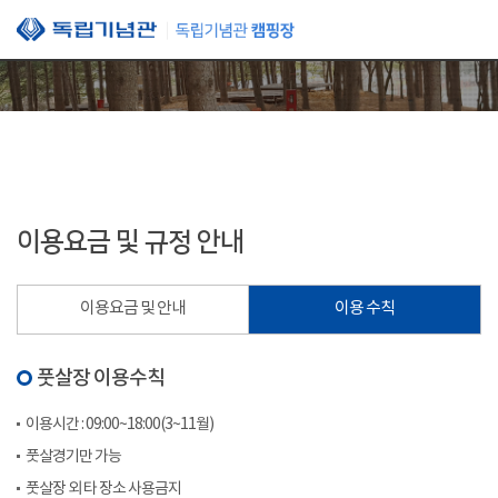
본문 바로가기
이용요금 및 규정 안내
이용요금 및 안내
이용 수칙
풋살장 이용수칙
이용시간 : 09:00~18:00(3~11월)
풋살경기만 가능
풋살장 외 타 장소 사용금지