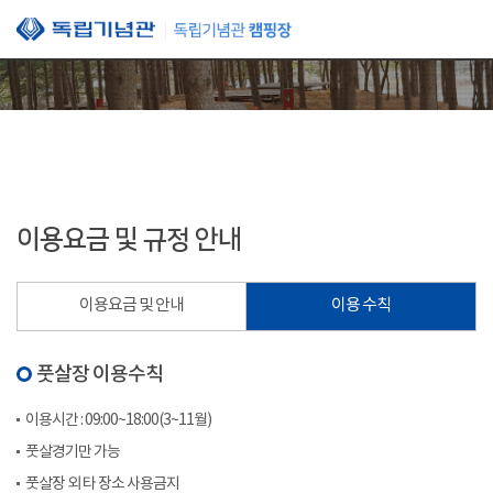
본문 바로가기
이용요금 및 규정 안내
이용요금 및 안내
이용 수칙
풋살장 이용수칙
이용시간 : 09:00~18:00(3~11월)
풋살경기만 가능
풋살장 외 타 장소 사용금지