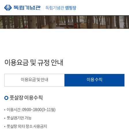
본문 바로가기
이용요금 및 규정 안내
이용요금 및 안내
이용 수칙
풋살장 이용수칙
이용시간 : 09:00~18:00(3~11월)
풋살경기만 가능
풋살장 외 타 장소 사용금지