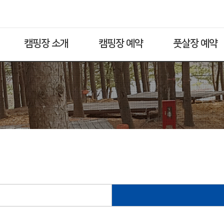
캠핑장 소개
캠핑장 예약
풋살장 예약