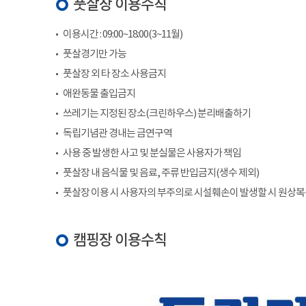
풋살장 이용수칙
이용시간 : 09:00~18:00(3~11월)
풋살경기만 가능
풋살장 외 타 장소 사용금지
애완동물 출입금지
쓰레기는 지정된 장소(크린하우스) 분리배출하기
독립기념관 경내는 금연구역
사용 중 발생한 사고 및 분실물은 사용자가 책임
풋살장 내 음식물 및 음료, 주류 반입금지(생수 제외)
풋살장 이용 시 사용자의 부주의로 시설훼손이 발생할 시 원상
캠핑장 이용수칙