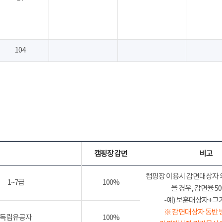
104
캠핑장 감면
비고
캠핑장 이용시 감면대상자 
1~7급
100%
을 경우, 감면율 
-예) 보훈대상자+그가족
※ 감면대상자 동반 
독립유공자
100%