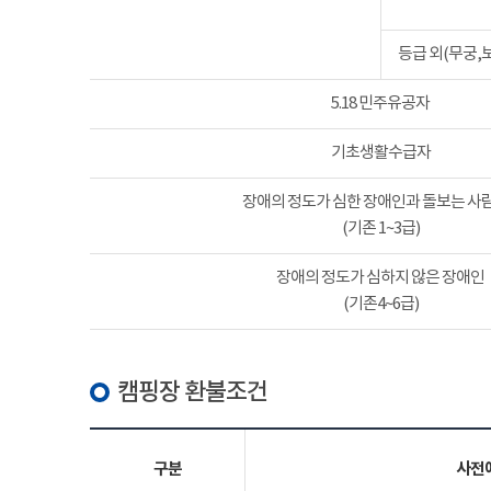
등급 외(무궁,
5.18 민주유공자
기초생활수급자
장애의 정도가 심한 장애인과 돌보는 사람
(기존 1~3급)
장애의 정도가 심하지 않은 장애인
(기존4~6급)
캠핑장 환불조건
구분
사전