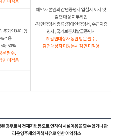
감면 미적용
예약자 본인의 감면증명서 입실시 제시 및
감면 대상 여부확인
-감면증명서 종류 : 장애인증명서, 수급자증
외 추가인원이 있
명서, 국가보훈처발급증명서
50%적용
※ 감면대상자 동반 방문 필수,
 : 50%
감면대상자 미방문시 감면 미적용
방문 필수,
감면 미적용
된 경우로서 천재지변등으로 인하여 시설이용을 할수 없거나 관
리운영주체의 귀책사유로 인한 예약취소