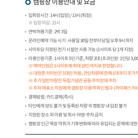
캠핑장 이용안내 및 요금
입퇴장시간 : 14시(입장) / 13시(퇴장)
※ 입장 마감 : 21시
연박허용기준 : 2박 3일
온라인예약 가능 시기 : 사용일 30일 전부터 당일 오후 9시까지
사이트당 지정된 전기 시설만 사용 가능 (1사이트 당 1개 지정)
이용인원기준 : 1사이트 5인기준, 차량 2대 (초과인원 : 1인당 3,00
※ 예약인원은 1사이트에 최대 10인까지로 한정합니다.
※ 대한존 카라반은 1대만 허용, 견인차량에 한해 1대까지 추가 
※ 추가 일반차량은 독립기념관 공동 주차장에 주차
※ 주차 매표소 직원에게 갬핑장 이용객 확인 필수 (하이패스 차로
결제방법 : 카드결제(즉시)
타인에게 양도 불가 및 등록된 차량 외 캠핑장 내 입장 불가
지정된 장소 외 이용 및 취사·야영·주차 금지
캠핑장 인근 목장 악취가 기후변화에 따라 유입되는 문제에 대한