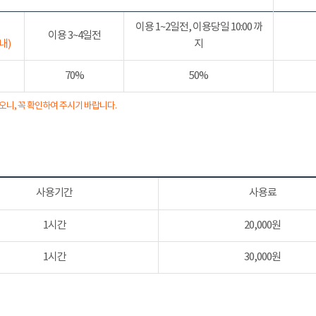
이용 1~2일전, 이용당일 10:00 까
이용 3~4일전
내)
지
70%
50%
오니, 꼭 확인하여 주시기 바랍니다.
사용기간
사용료
1시간
20,000원
1시간
30,000원