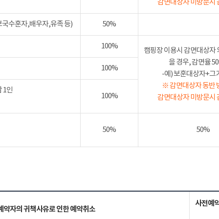
감면대상자 미방문시 
보국수훈자,배우자,유족 등)
50%
100%
캠핑장 이용시 감면대상자 
을 경우, 감면율 
100%
-예) 보훈대상자+그가족
※ 감면대상자 동반 
 1인
100%
감면대상자 미방문시 
50%
50%
사전예약
예약자의 귀책사유로 인한 예약취소