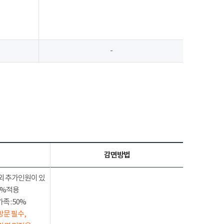
-
감면방법
외 추가인원이 있
50%적용
 : 50%
방문 필수,