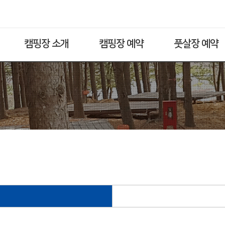
캠핑장 소개
캠핑장 예약
풋살장 예약