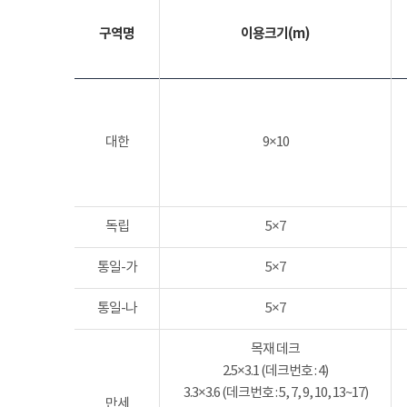
구역명
이용크기(m)
대한
9×10
독립
5×7
통일-가
5×7
통일-나
5×7
목재 데크
2.5×3.1 (데크번호 : 4)
3.3×3.6 (데크번호 : 5, 7, 9, 10, 13~17)
만세