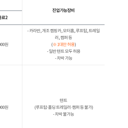
진입가능장비
용료2
- 카라반, 개조 캠핑카, 모터홈, 루프탑, 트레일
러, 캠퍼 등
000원
(
※ 1대만 허용
)
- 일반 텐트 모두 허용
- 차박 가능
텐트
000원
(루프탑·폴딩 트레일러·캠퍼 등 불가)
- 차박 불가능