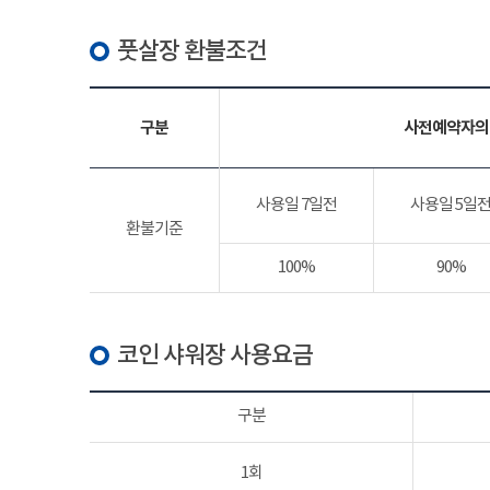
풋살장 환불조건
구분
사전예약자의
사용일 7일전
사용일 5일
환불기준
100%
90%
코인 샤워장 사용요금
구분
1회