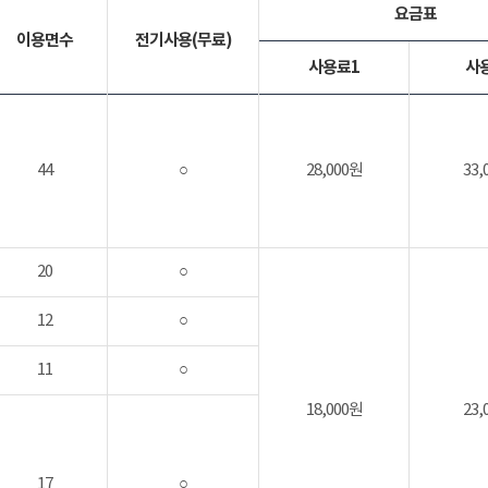
요금표
이용면수
전기사용(무료)
사용료1
사
44
○
28,000원
33,
20
○
12
○
11
○
18,000원
23,
17
○