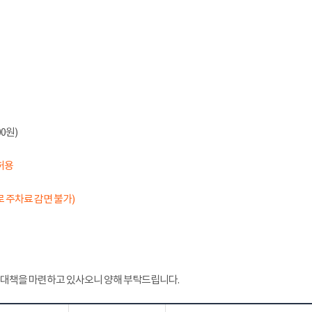
0원)
허용
 주차료 감면 불가)
 대책을 마련하고 있사오니 양해 부탁드립니다.