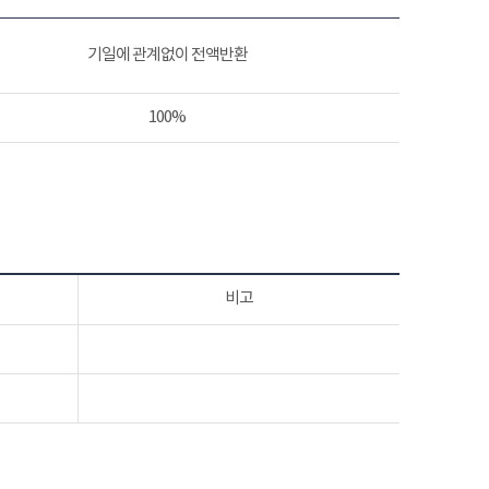
기일에 관계없이 전액반환
100%
비고