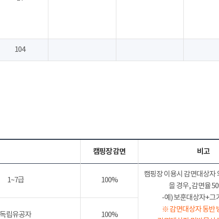
104
캠핑장 감면
비고
캠핑장 이용시 감면대상자 
1~7급
100%
을 경우, 감면율 
-예) 보훈대상자+그가족
※ 감면대상자 동반 
독립유공자
100%