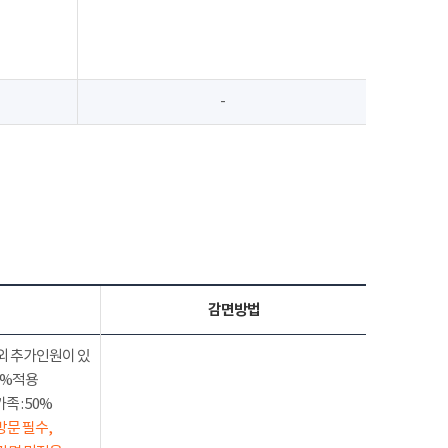
-
감면방법
외 추가인원이 있
50%적용
 : 50%
방문 필수,