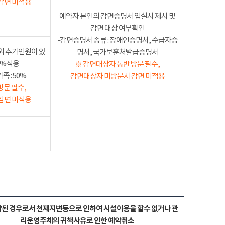
감면 미적용
예약자 본인의 감면증명서 입실시 제시 및
감면 대상 여부확인
-감면증명서 종류 : 장애인증명서, 수급자증
외 추가인원이 있
명서, 국가보훈처발급증명서
50%적용
※ 감면대상자 동반 방문 필수,
 : 50%
감면대상자 미방문시 감면 미적용
방문 필수,
감면 미적용
된 경우로서 천재지변등으로 인하여 시설이용을 할수 없거나 관
리운영주체의 귀책사유로 인한 예약취소