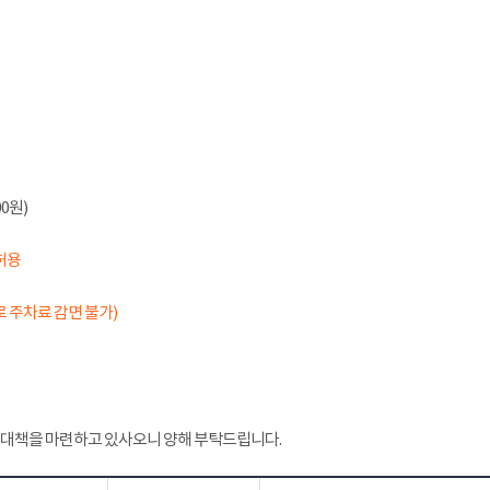
0원)
허용
 주차료 감면 불가)
 대책을 마련하고 있사오니 양해 부탁드립니다.