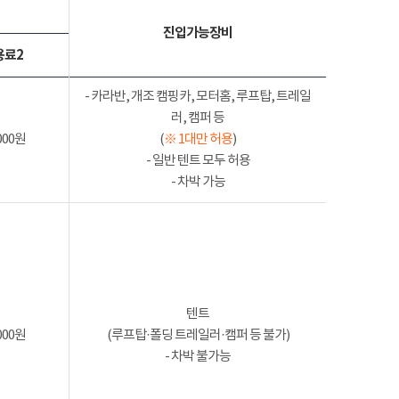
진입가능장비
용료2
- 카라반, 개조 캠핑카, 모터홈, 루프탑, 트레일
러, 캠퍼 등
000원
(
※ 1대만 허용
)
- 일반 텐트 모두 허용
- 차박 가능
텐트
000원
(루프탑·폴딩 트레일러·캠퍼 등 불가)
- 차박 불가능