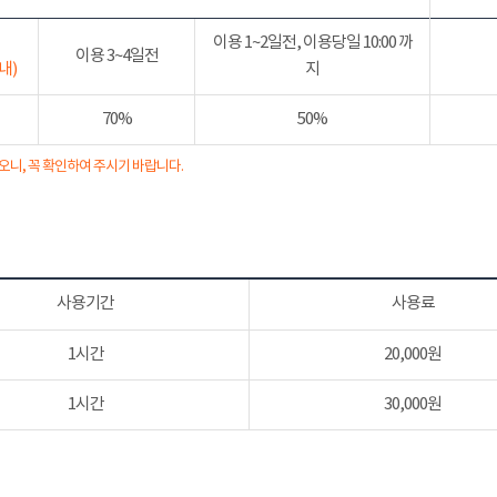
이용 1~2일전, 이용당일 10:00 까
이용 3~4일전
내)
지
70%
50%
오니, 꼭 확인하여 주시기 바랍니다.
사용기간
사용료
1시간
20,000원
1시간
30,000원