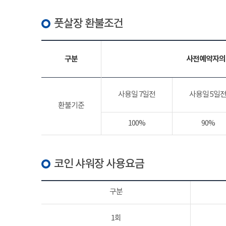
풋살장 환불조건
구분
사전예약자의
사용일 7일전
사용일 5일
환불기준
100%
90%
코인 샤워장 사용요금
구분
1회