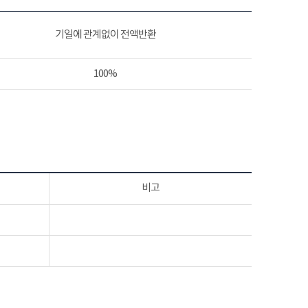
기일에 관계없이 전액반환
100%
비고