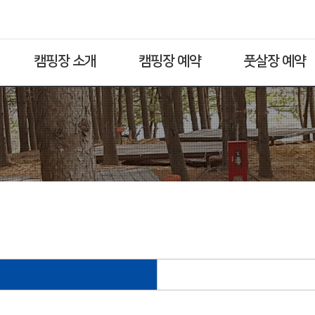
캠핑장 소개
캠핑장 예약
풋살장 예약