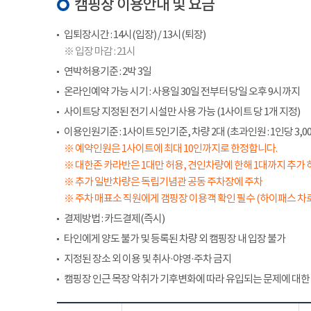
캠핑장 이용안내 및 요금
입퇴장시간 : 14시(입장) / 13시(퇴장)
※ 입장 마감 : 21시
연박허용기준 : 2박 3일
온라인예약 가능 시기 : 사용일 30일 전부터 당일 오후 9시까지
사이트당 지정된 전기 시설만 사용 가능 (1사이트 당 1개 지정)
이용인원기준 : 1사이트 5인기준, 차량 2대 (초과인원 : 1인당 3,00
※ 예약인원은 1사이트에 최대 10인까지로 한정합니다.
※ 대한존 카라반은 1대만 허용, 견인차량에 한해 1대까지 추가 
※ 추가 일반차량은 독립기념관 공동 주차장에 주차
※ 주차 매표소 직원에게 갬핑장 이용객 확인 필수 (하이패스 차로
결제방법 : 카드결제(즉시)
타인에게 양도 불가 및 등록된 차량 외 캠핑장 내 입장 불가
지정된 장소 외 이용 및 취사·야영·주차 금지
캠핑장 인근 목장 악취가 기후변화에 따라 유입되는 문제에 대한