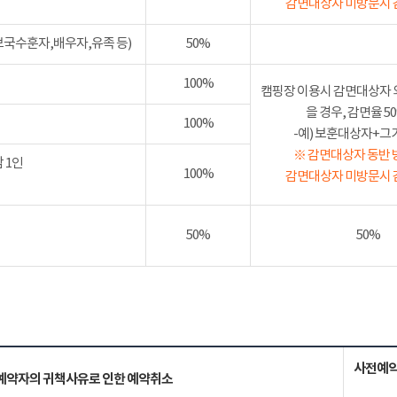
감면대상자 미방문시 
보국수훈자,배우자,유족 등)
50%
100%
캠핑장 이용시 감면대상자 
을 경우, 감면율 
100%
-예) 보훈대상자+그가족
※ 감면대상자 동반 
 1인
100%
감면대상자 미방문시 
50%
50%
사전예약
예약자의 귀책사유로 인한 예약취소