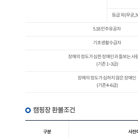
등급 외(무궁,
5.18 민주유공자
기초생활수급자
장애의 정도가 심한 장애인과 돌보는 사람
(기존 1~3급)
장애의 정도가 심하지 않은 장애인
(기존4~6급)
캠핑장 환불조건
구분
사전