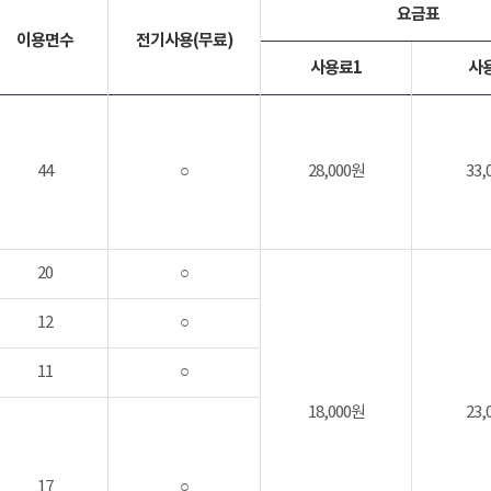
요금표
이용면수
전기사용(무료)
사용료1
사
44
○
28,000원
33,
20
○
12
○
11
○
18,000원
23,
17
○