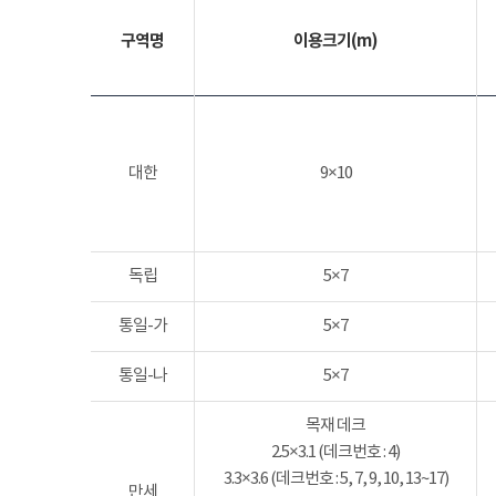
구역명
이용크기(m)
대한
9×10
독립
5×7
통일-가
5×7
통일-나
5×7
목재 데크
2.5×3.1 (데크번호 : 4)
3.3×3.6 (데크번호 : 5, 7, 9, 10, 13~17)
만세