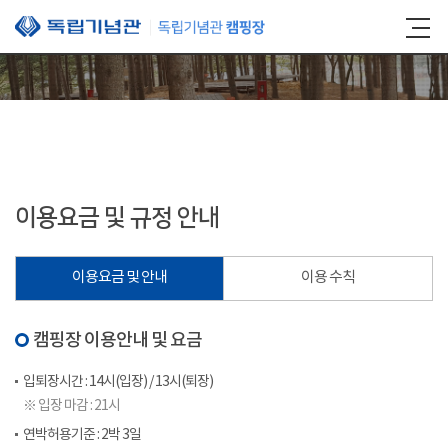
본문 바로가기
이용요금 및 규정 안내
이용요금 및 안내
이용 수칙
캠핑장 이용안내 및 요금
입퇴장시간 : 14시(입장) / 13시(퇴장)
※ 입장 마감 : 21시
연박허용기준 : 2박 3일