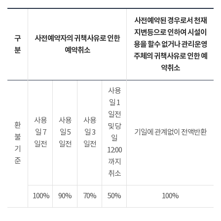
사전예약된 경우로서 천재
지변등으로 인하여 시설이
구
사전예약자의 귀책사유로 인한
용을 할수 없거나 관리운영
분
예약취소
주체의 귀책사유로 인한 예
약취소
사용
일 1
일전
사용
사용
사용
환
및 당
일 7
일 5
일 3
기일에 관계없이 전액반환
불
일
일전
일전
일전
기
12:00
준
까지
취소
100%
90%
70%
50%
100%