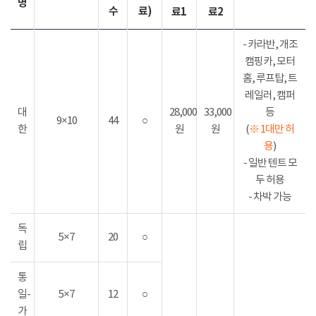
명
수
료)
료1
료2
- 카라반, 개조
캠핑카, 모터
홈, 루프탑, 트
레일러, 캠퍼
대
28,000
33,000
등
9×10
44
○
한
원
원
(
※ 1대만 허
용
)
- 일반 텐트 모
두 허용
- 차박 가능
독
5×7
20
○
립
통
일-
5×7
12
○
가