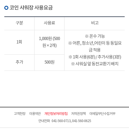
코인 샤워장 사용요금
구분
사용료
비고
※ 온수 가능
1,000원 (500
1회
※ 어른, 청소년,어린이 등 동일요
원 × 2개)
금 적용
※ 1회 사용(6분) / 추가사용(3분)
추가
500원
※ 샤워실 앞 동전교환기 배치
고객헌장
이용약관
개인정보처리방침
저작권정책
이메일무단수집거부
안내전화 041-560-0713, 041-560-0625