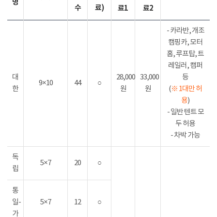
명
수
료)
료1
료2
- 카라반, 개조
캠핑카, 모터
홈, 루프탑, 트
레일러, 캠퍼
대
28,000
33,000
등
9×10
44
○
한
원
원
(
※ 1대만 허
용
)
- 일반 텐트 모
두 허용
- 차박 가능
독
5×7
20
○
립
통
일-
5×7
12
○
가