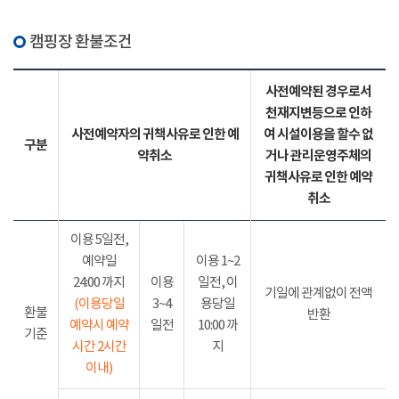
캠핑장 환불조건
사전예약된 경우로서
천재지변등으로 인하
사전예약자의 귀책사유로 인한 예
여 시설이용을 할수 없
구분
약취소
거나 관리운영주체의
귀책사유로 인한 예약
취소
이용 5일전,
예약일
이용 1~2
24:00 까지
이용
일전, 이
기일에 관계없이 전액
(이용당일
3~4
용당일
환불
반환
예약시 예약
일전
10:00 까
기준
시간 2시간
지
이내)