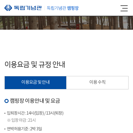
본문 바로가기
이용요금 및 규정 안내
이용요금 및 안내
이용 수칙
캠핑장 이용안내 및 요금
입퇴장시간 : 14시(입장) / 13시(퇴장)
※ 입장 마감 : 21시
연박허용기준 : 2박 3일