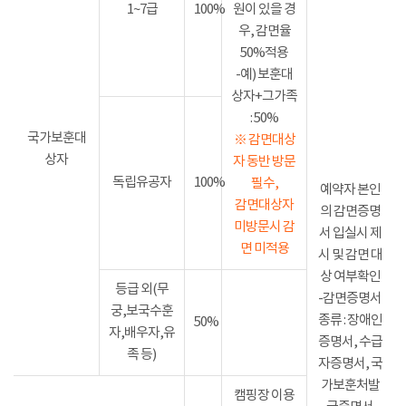
1~7급
100%
원이 있을 경
우, 감면율
50%적용
-예) 보훈대
상자+그가족
: 50%
국가보훈대
※ 감면대상
상자
자 동반 방문
독립유공자
100%
필수,
예약자 본인
감면대상자
의 감면증명
미방문시 감
서 입실시 제
면 미적용
시 및 감면 대
상 여부확인
등급 외(무
-감면증명서
궁,보국수훈
종류 : 장애인
50%
자,배우자,유
증명서, 수급
족 등)
자증명서, 국
가보훈처발
캠핑장 이용