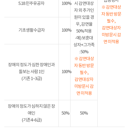
급증명서
5.18 민주유공자
100%
시 감면대상
※ 감면대상
자 외 추가인
자 동반 방문
원이 있을 경
필수,
우, 감면율
감면대상자
기초생활수급자
100%
50%적용
미방문시 감
-예) 보훈대
면 미적용
상자+그가족
: 50%
※ 감면대상
장애의 정도가 심한 장애인과
자 동반 방문
돌보는 사람 1인
100%
필수,
(기존 1~3급)
감면대상자
미방문시 감
면 미적용
장애의 정도가 심하지 않은 장
애인
50%
50%
(기존4~6급)