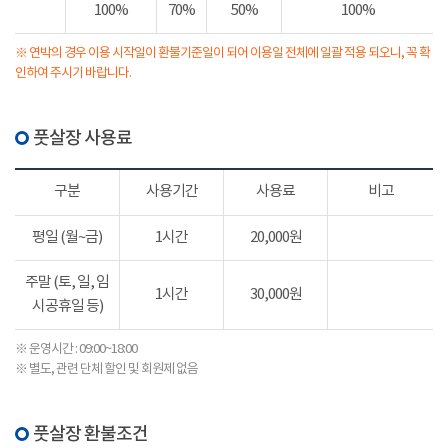
100%
70%
50%
100%
※ 연박의 경우 이용 시작일이 환불기준일이 되어 이용일 전체에 일괄 적용 되오니, 꼭 확
인하여 주시기 바랍니다.
풋살장 사용료
구분
사용기간
사용료
비고
평일 (월~금)
1시간
20,000원
주말 (토, 일, 임
1시간
30,000원
시공휴일 등)
※ 운영시간 : 09:00~18:00
※ 별도, 관련 단체 할인 및 회원제 없음
풋살장 환불조건