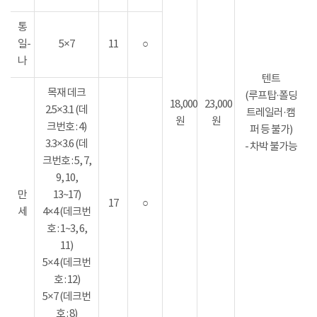
통
일-
5×7
11
○
나
텐트
목재 데크
(루프탑·폴딩
18,000
23,000
2.5×3.1 (데
트레일러·캠
원
원
크번호 : 4)
퍼 등 불가)
3.3×3.6 (데
- 차박 불가능
크번호 : 5, 7,
9, 10,
만
13~17)
17
○
세
4×4 (데크번
호 : 1~3, 6,
11)
5×4 (데크번
호 : 12)
5×7 (데크번
호 : 8)