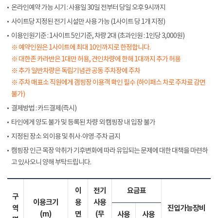
온라인예약 가능 시기 : 사용일 30일 전부터 당일 오후 9시까지
사이트당 지정된 전기 시설만 사용 가능 (1사이트 당 1개 지정)
이용인원기준 : 1사이트 5인기준, 차량 2대 (초과인원 : 1인당 3,000원)
※ 예약인원은 1사이트에 최대 10인까지로 한정합니다.
※ 대한존 카라반은 1대만 허용, 견인차량에 한해 1대까지 추가 허용
※ 추가 일반차량은 독립기념관 공동 주차장에 주차
※ 주차 매표소 직원에게 갬핑장 이용객 확인 필수 (하이패스 차로 주차료 감면
불가)
결제방법 : 카드결제(즉시)
타인에게 양도 불가 및 등록된 차량 외 캠핑장 내 입장 불가
지정된 장소 외 이용 및 취사·야영·주차 금지
캠핑장 인근 목장 악취가 기후변화에 따라 유입되는 문제에 대한 대책을 마련하
고 있사오니 양해 부탁드립니다.
이
전기
요금표
구
이용크기
용
사용
역
진입가능장비
(m)
면
(무
사용
사용