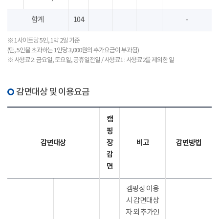
합계
104
-
※ 1사이트당 5인, 1박 2일 기준
(단, 5인을 초과하는 1인당 3,000원의 추가요금이 부과됨)
※ 사용료2 : 금요일, 토요일, 공휴일전일 / 사용료1 : 사용료2를 제외한 일
감면대상 및 이용요금
캠
핑
감면대상
장
비고
감면방법
감
면
캠핑장 이용
시 감면대상
자 외 추가인