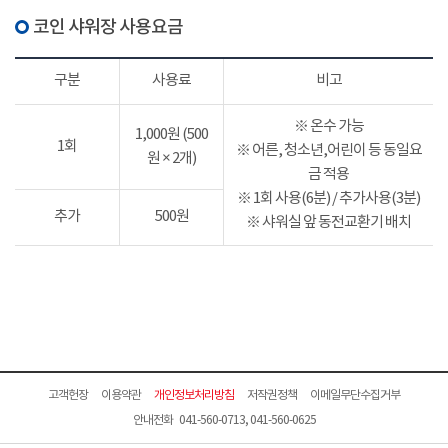
코인 샤워장 사용요금
구분
사용료
비고
※ 온수 가능
1,000원 (500
1회
※ 어른, 청소년,어린이 등 동일요
원 × 2개)
금 적용
※ 1회 사용(6분) / 추가사용(3분)
추가
500원
※ 샤워실 앞 동전교환기 배치
고객헌장
이용약관
개인정보처리방침
저작권정책
이메일무단수집거부
안내전화 041-560-0713, 041-560-0625