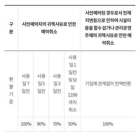
사전예약된 경우로서 천재
지변등으로 인하여 시설이
구
사전예약자의 귀책사유로 인한
용을 할수 없거나 관리운영
분
예약취소
주체의 귀책사유로 인한 예
약취소
사용
일 1
일전
사용
사용
사용
환
및 당
일 7
일 5
일 3
기일에 관계없이 전액반환
불
일
일전
일전
일전
기
12:00
준
까지
취소
100%
90%
70%
50%
100%