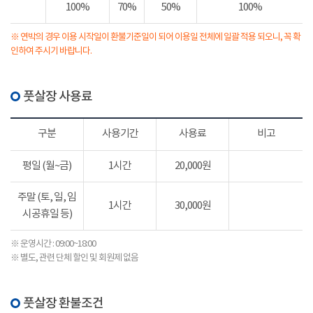
100%
70%
50%
100%
※ 연박의 경우 이용 시작일이 환불기준일이 되어 이용일 전체에 일괄 적용 되오니, 꼭 확
인하여 주시기 바랍니다.
풋살장 사용료
구분
사용기간
사용료
비고
평일 (월~금)
1시간
20,000원
주말 (토, 일, 임
1시간
30,000원
시공휴일 등)
※ 운영시간 : 09:00~18:00
※ 별도, 관련 단체 할인 및 회원제 없음
풋살장 환불조건