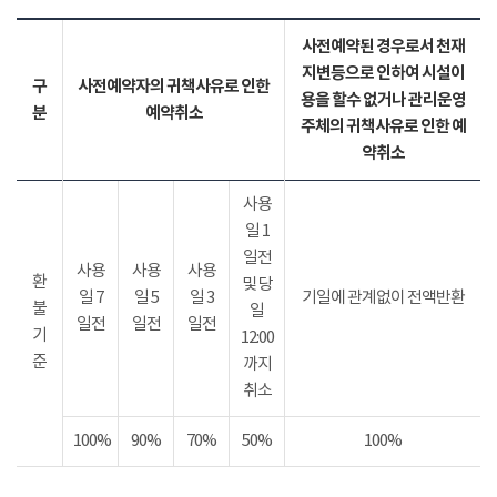
사전예약된 경우로서 천재
지변등으로 인하여 시설이
구
사전예약자의 귀책사유로 인한
용을 할수 없거나 관리운영
분
예약취소
주체의 귀책사유로 인한 예
약취소
사용
일 1
일전
사용
사용
사용
환
및 당
일 7
일 5
일 3
기일에 관계없이 전액반환
불
일
일전
일전
일전
기
12:00
준
까지
취소
100%
90%
70%
50%
100%