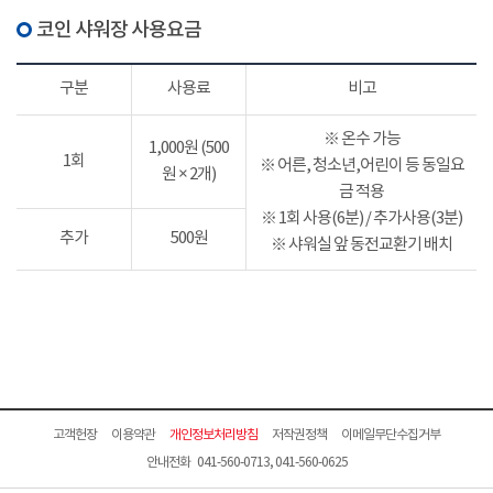
코인 샤워장 사용요금
구분
사용료
비고
※ 온수 가능
1,000원 (500
1회
※ 어른, 청소년,어린이 등 동일요
원 × 2개)
금 적용
※ 1회 사용(6분) / 추가사용(3분)
추가
500원
※ 샤워실 앞 동전교환기 배치
고객헌장
이용약관
개인정보처리방침
저작권정책
이메일무단수집거부
안내전화 041-560-0713, 041-560-0625