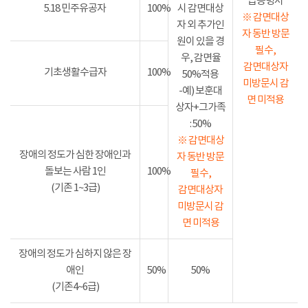
급증명서
5.18 민주유공자
100%
시 감면대상
※ 감면대상
자 외 추가인
자 동반 방문
원이 있을 경
필수,
우, 감면율
감면대상자
기초생활수급자
100%
50%적용
미방문시 감
-예) 보훈대
면 미적용
상자+그가족
: 50%
※ 감면대상
장애의 정도가 심한 장애인과
자 동반 방문
돌보는 사람 1인
100%
필수,
(기존 1~3급)
감면대상자
미방문시 감
면 미적용
장애의 정도가 심하지 않은 장
애인
50%
50%
(기존4~6급)