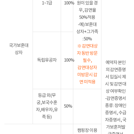
1~7급
100%
원이 있을 경
우, 감면율
50%적용
-예) 보훈대
상자+그가족
: 50%
국가보훈대
※ 감면대상
상자
자 동반 방문
독립유공자
100%
필수,
예약자 본인
감면대상자
의 감면증명
미방문시 감
서 입실시 제
면 미적용
시 및 감면 대
상 여부확인
등급 외(무
-감면증명서
궁,보국수훈
종류 : 장애인
50%
자,배우자,유
증명서, 수급
족 등)
자증명서, 국
가보훈처발
캠핑장 이용