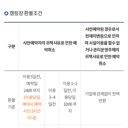
캠핑장 환불조건
사전예약된 경우로서
천재지변등으로 인하
사전예약자의 귀책사유로 인한 예
여 시설이용을 할수 없
구분
약취소
거나 관리운영주체의
귀책사유로 인한 예약
취소
이용 5일전,
예약일
이용 1~2
24:00 까지
이용
일전, 이
기일에 관계없이 전액
(이용당일
3~4
용당일
환불
반환
예약시 예약
일전
10:00 까
기준
시간 2시간
지
이내)