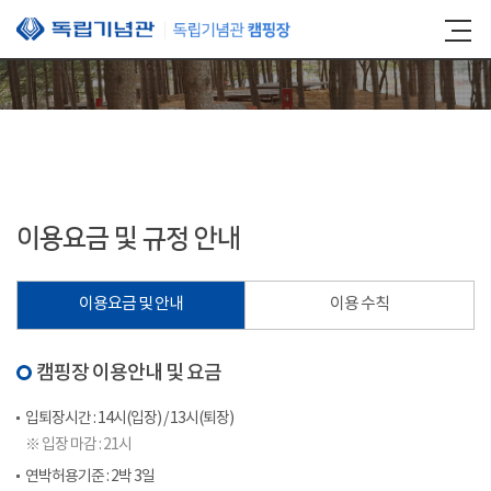
본문 바로가기
이용요금 및 규정 안내
이용요금 및 안내
이용 수칙
캠핑장 이용안내 및 요금
입퇴장시간 : 14시(입장) / 13시(퇴장)
※ 입장 마감 : 21시
연박허용기준 : 2박 3일