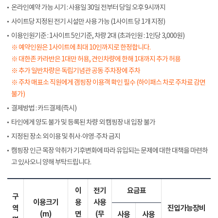
온라인예약 가능 시기 : 사용일 30일 전부터 당일 오후 9시까지
사이트당 지정된 전기 시설만 사용 가능 (1사이트 당 1개 지정)
이용인원기준 : 1사이트 5인기준, 차량 2대 (초과인원 : 1인당 3,000원)
※ 예약인원은 1사이트에 최대 10인까지로 한정합니다.
※ 대한존 카라반은 1대만 허용, 견인차량에 한해 1대까지 추가 허용
※ 추가 일반차량은 독립기념관 공동 주차장에 주차
※ 주차 매표소 직원에게 갬핑장 이용객 확인 필수 (하이패스 차로 주차료 감면
불가)
결제방법 : 카드결제(즉시)
타인에게 양도 불가 및 등록된 차량 외 캠핑장 내 입장 불가
지정된 장소 외 이용 및 취사·야영·주차 금지
캠핑장 인근 목장 악취가 기후변화에 따라 유입되는 문제에 대한 대책을 마련하
고 있사오니 양해 부탁드립니다.
이
전기
요금표
구
이용크기
용
사용
역
진입가능장비
(m)
면
(무
사용
사용