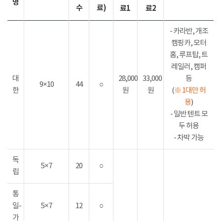
명
수
료)
료1
료2
- 카라반, 개조
캠핑카, 모터
홈, 루프탑, 트
레일러, 캠퍼
대
28,000
33,000
등
9×10
44
○
한
원
원
(
※ 1대만 허
용
)
- 일반 텐트 모
두 허용
- 차박 가능
독
5×7
20
○
립
통
일-
5×7
12
○
가