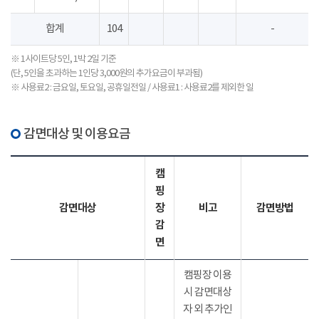
합계
104
-
※ 1사이트당 5인, 1박 2일 기준
(단, 5인을 초과하는 1인당 3,000원의 추가요금이 부과됨)
※ 사용료2 : 금요일, 토요일, 공휴일전일 / 사용료1 : 사용료2를 제외한 일
감면대상 및 이용요금
캠
핑
감면대상
장
비고
감면방법
감
면
캠핑장 이용
시 감면대상
자 외 추가인