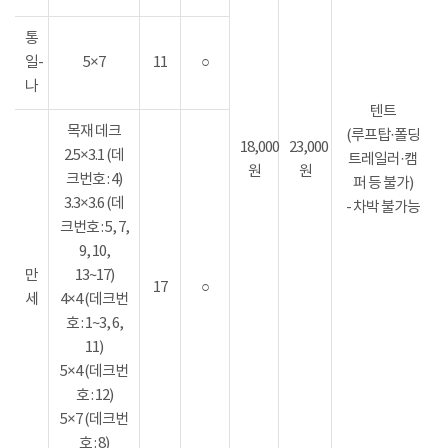
통
일-
5×7
11
○
나
텐트
목재 데크
(루프탑·폴딩
18,000
23,000
2.5×3.1 (데
트레일러·캠
원
원
크번호 : 4)
퍼 등 불가)
3.3×3.6 (데
- 차박 불가능
크번호 : 5, 7,
9, 10,
만
13~17)
17
○
세
4×4 (데크번
호 : 1~3, 6,
11)
5×4 (데크번
호 : 12)
5×7 (데크번
호 : 8)