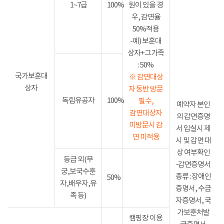
1~7급
100%
원이 있을 경
우, 감면율
50%적용
-예) 보훈대
상자+그가족
: 50%
국가보훈대
※ 감면대상
상자
자 동반 방문
독립유공자
100%
필수,
예약자 본인
감면대상자
의 감면증명
미방문시 감
서 입실시 제
면 미적용
시 및 감면 대
상 여부확인
등급 외(무
-감면증명서
궁,보국수훈
종류 : 장애인
50%
자,배우자,유
증명서, 수급
족 등)
자증명서, 국
가보훈처발
캠핑장 이용