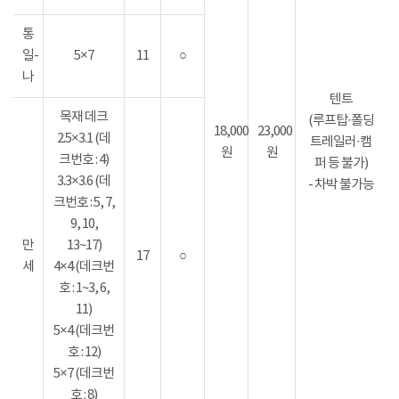
통
일-
5×7
11
○
나
텐트
목재 데크
(루프탑·폴딩
18,000
23,000
2.5×3.1 (데
트레일러·캠
원
원
크번호 : 4)
퍼 등 불가)
3.3×3.6 (데
- 차박 불가능
크번호 : 5, 7,
9, 10,
만
13~17)
17
○
세
4×4 (데크번
호 : 1~3, 6,
11)
5×4 (데크번
호 : 12)
5×7 (데크번
호 : 8)