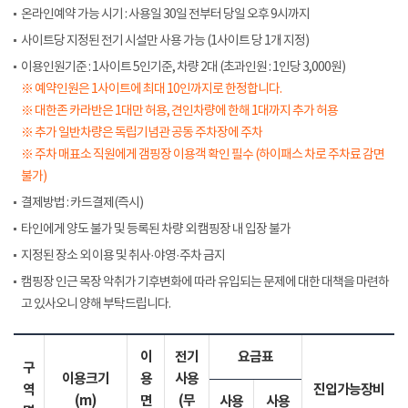
온라인예약 가능 시기 : 사용일 30일 전부터 당일 오후 9시까지
사이트당 지정된 전기 시설만 사용 가능 (1사이트 당 1개 지정)
이용인원기준 : 1사이트 5인기준, 차량 2대 (초과인원 : 1인당 3,000원)
※ 예약인원은 1사이트에 최대 10인까지로 한정합니다.
※ 대한존 카라반은 1대만 허용, 견인차량에 한해 1대까지 추가 허용
※ 추가 일반차량은 독립기념관 공동 주차장에 주차
※ 주차 매표소 직원에게 갬핑장 이용객 확인 필수 (하이패스 차로 주차료 감면
불가)
결제방법 : 카드결제(즉시)
타인에게 양도 불가 및 등록된 차량 외 캠핑장 내 입장 불가
지정된 장소 외 이용 및 취사·야영·주차 금지
캠핑장 인근 목장 악취가 기후변화에 따라 유입되는 문제에 대한 대책을 마련하
고 있사오니 양해 부탁드립니다.
이
전기
요금표
구
이용크기
용
사용
역
진입가능장비
(m)
면
(무
사용
사용