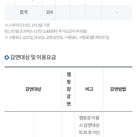
합계
104
-
※ 1사이트당 5인, 1박 2일 기준
(단, 5인을 초과하는 1인당 3,000원의 추가요금이 부과됨)
※ 사용료2 : 금요일, 토요일, 공휴일전일 / 사용료1 : 사용료2를 제외한 일
감면대상 및 이용요금
캠
핑
감면대상
장
비고
감면방법
감
면
캠핑장 이용
시 감면대상
자 외 추가인