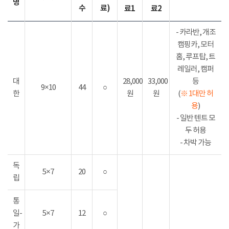
명
수
료)
료1
료2
- 카라반, 개조
캠핑카, 모터
홈, 루프탑, 트
레일러, 캠퍼
대
28,000
33,000
등
9×10
44
○
한
원
원
(
※ 1대만 허
용
)
- 일반 텐트 모
두 허용
- 차박 가능
독
5×7
20
○
립
통
일-
5×7
12
○
가