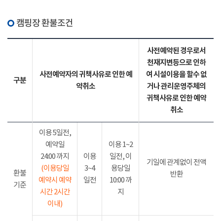
캠핑장 환불조건
사전예약된 경우로서
천재지변등으로 인하
사전예약자의 귀책사유로 인한 예
여 시설이용을 할수 없
구분
약취소
거나 관리운영주체의
귀책사유로 인한 예약
취소
이용 5일전,
예약일
이용 1~2
24:00 까지
이용
일전, 이
기일에 관계없이 전액
(이용당일
3~4
용당일
환불
반환
예약시 예약
일전
10:00 까
기준
시간 2시간
지
이내)