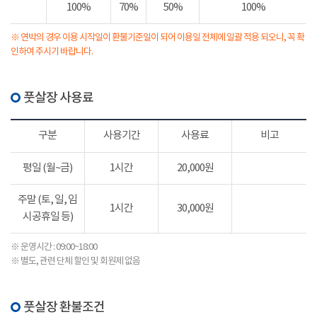
100%
70%
50%
100%
※ 연박의 경우 이용 시작일이 환불기준일이 되어 이용일 전체에 일괄 적용 되오니, 꼭 확
인하여 주시기 바랍니다.
풋살장 사용료
구분
사용기간
사용료
비고
평일 (월~금)
1시간
20,000원
주말 (토, 일, 임
1시간
30,000원
시공휴일 등)
※ 운영시간 : 09:00~18:00
※ 별도, 관련 단체 할인 및 회원제 없음
풋살장 환불조건