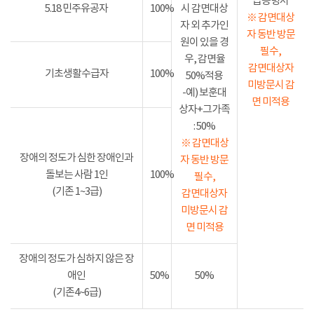
급증명서
5.18 민주유공자
100%
시 감면대상
※ 감면대상
자 외 추가인
자 동반 방문
원이 있을 경
필수,
우, 감면율
감면대상자
기초생활수급자
100%
50%적용
미방문시 감
-예) 보훈대
면 미적용
상자+그가족
: 50%
※ 감면대상
장애의 정도가 심한 장애인과
자 동반 방문
돌보는 사람 1인
100%
필수,
(기존 1~3급)
감면대상자
미방문시 감
면 미적용
장애의 정도가 심하지 않은 장
애인
50%
50%
(기존4~6급)