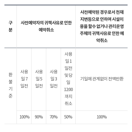
사전예약된 경우로서 천재
지변등으로 인하여 시설이
구
사전예약자의 귀책사유로 인한
용을 할수 없거나 관리운영
분
예약취소
주체의 귀책사유로 인한 예
약취소
사용
일 1
일전
사용
사용
사용
환
및 당
일 7
일 5
일 3
기일에 관계없이 전액반환
불
일
일전
일전
일전
기
12:00
준
까지
취소
100%
90%
70%
50%
100%