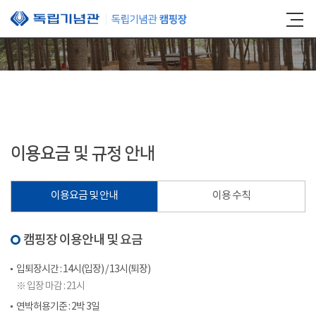
본문 바로가기
이용요금 및 규정 안내
이용요금 및 안내
이용 수칙
캠핑장 이용안내 및 요금
입퇴장시간 : 14시(입장) / 13시(퇴장)
※ 입장 마감 : 21시
연박허용기준 : 2박 3일