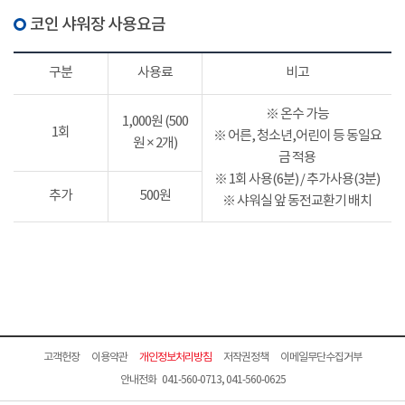
코인 샤워장 사용요금
구분
사용료
비고
※ 온수 가능
1,000원 (500
1회
※ 어른, 청소년,어린이 등 동일요
원 × 2개)
금 적용
※ 1회 사용(6분) / 추가사용(3분)
추가
500원
※ 샤워실 앞 동전교환기 배치
고객헌장
이용약관
개인정보처리방침
저작권정책
이메일무단수집거부
안내전화 041-560-0713, 041-560-0625