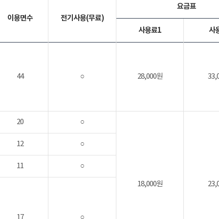
요금표
이용면수
전기사용(무료)
사용료1
사
44
○
28,000원
33,
20
○
12
○
11
○
18,000원
23,
17
○