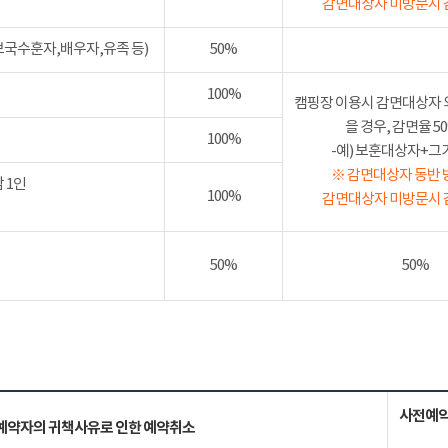
감면대상자 미방문시 
보국수훈자,배우자,유족 등)
50%
100%
캠핑장 이용시 감면대상자 
을 경우, 감면율 
100%
-예) 보훈대상자+그가족
※ 감면대상자 동반 
 1인
100%
감면대상자 미방문시 
50%
50%
사전예약
예약자의 귀책사유로 인한 예약취소