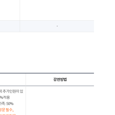
-
감면방법
외 추가인원이 있
50%적용
 : 50%
방문 필수,