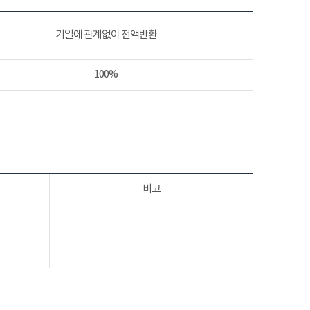
기일에 관계없이 전액반환
100%
비고