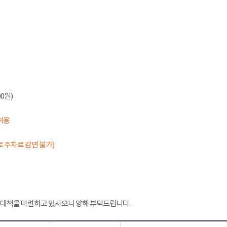
0원)
허용
 주차료 감면 불가)
 대책을 마련하고 있사오니 양해 부탁드립니다.