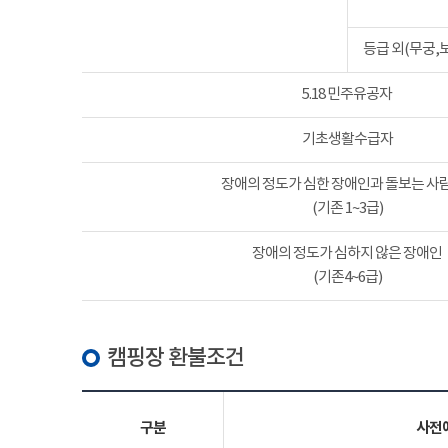
등급 외(무궁,
5.18 민주유공자
기초생활수급자
장애의 정도가 심한 장애인과 돌보는 사람
(기존 1~3급)
장애의 정도가 심하지 않은 장애인
(기존4~6급)
캠핑장 환불조건
구분
사전