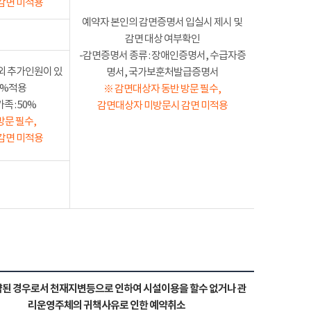
감면 미적용
예약자 본인의 감면증명서 입실시 제시 및
감면 대상 여부확인
-감면증명서 종류 : 장애인증명서, 수급자증
외 추가인원이 있
명서, 국가보훈처발급증명서
50%적용
※ 감면대상자 동반 방문 필수,
 : 50%
감면대상자 미방문시 감면 미적용
방문 필수,
감면 미적용
된 경우로서 천재지변등으로 인하여 시설이용을 할수 없거나 관
리운영주체의 귀책사유로 인한 예약취소