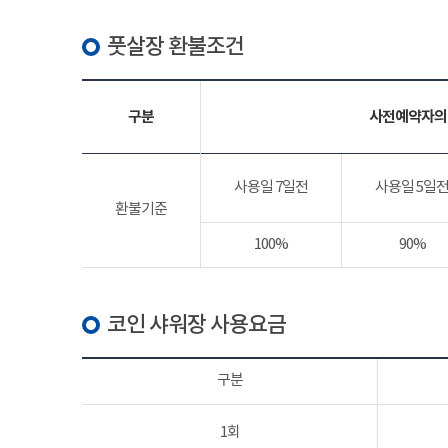
풋살장 환불조건
구분
사전예약자의
사용일 7일전
사용일 5일
환불기준
100%
90%
코인 샤워장 사용요금
구분
1회