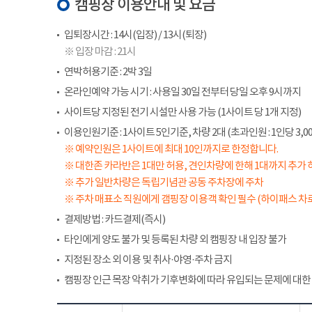
캠핑장 이용안내 및 요금
입퇴장시간 : 14시(입장) / 13시(퇴장)
※ 입장 마감 : 21시
연박허용기준 : 2박 3일
온라인예약 가능 시기 : 사용일 30일 전부터 당일 오후 9시까지
사이트당 지정된 전기 시설만 사용 가능 (1사이트 당 1개 지정)
이용인원기준 : 1사이트 5인기준, 차량 2대 (초과인원 : 1인당 3,00
※ 예약인원은 1사이트에 최대 10인까지로 한정합니다.
※ 대한존 카라반은 1대만 허용, 견인차량에 한해 1대까지 추가 
※ 추가 일반차량은 독립기념관 공동 주차장에 주차
※ 주차 매표소 직원에게 갬핑장 이용객 확인 필수 (하이패스 차로
결제방법 : 카드결제(즉시)
타인에게 양도 불가 및 등록된 차량 외 캠핑장 내 입장 불가
지정된 장소 외 이용 및 취사·야영·주차 금지
캠핑장 인근 목장 악취가 기후변화에 따라 유입되는 문제에 대한