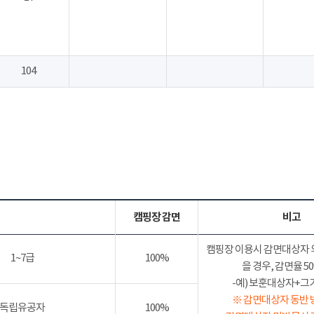
104
캠핑장 감면
비고
캠핑장 이용시 감면대상자 
1~7급
100%
을 경우, 감면율 
-예) 보훈대상자+그가족
※ 감면대상자 동반 
독립유공자
100%