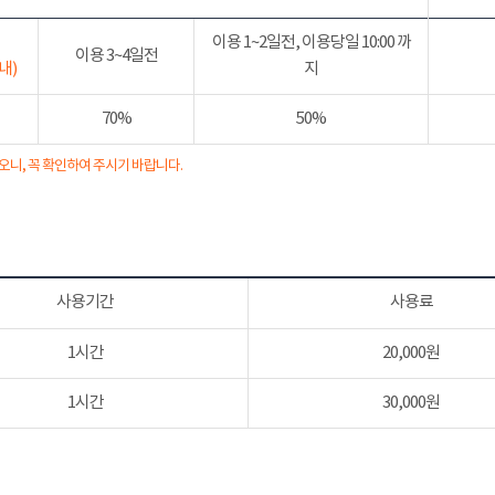
이용 1~2일전, 이용당일 10:00 까
이용 3~4일전
내)
지
70%
50%
오니, 꼭 확인하여 주시기 바랍니다.
사용기간
사용료
1시간
20,000원
1시간
30,000원