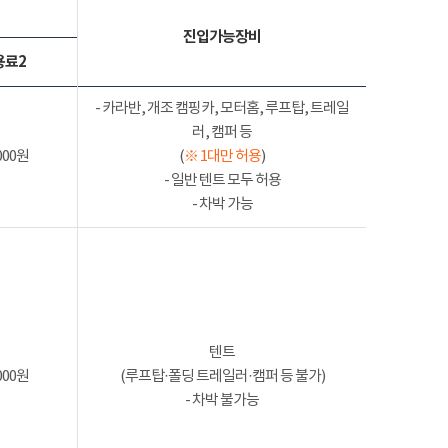
진입가능장비
용료2
- 카라반, 개조 캠핑카, 모터홈, 루프탑, 트레일
러, 캠퍼 등
000원
(
※ 1대만 허용
)
- 일반 텐트 모두 허용
- 차박 가능
텐트
000원
(루프탑·폴딩 트레일러·캠퍼 등 불가)
- 차박 불가능