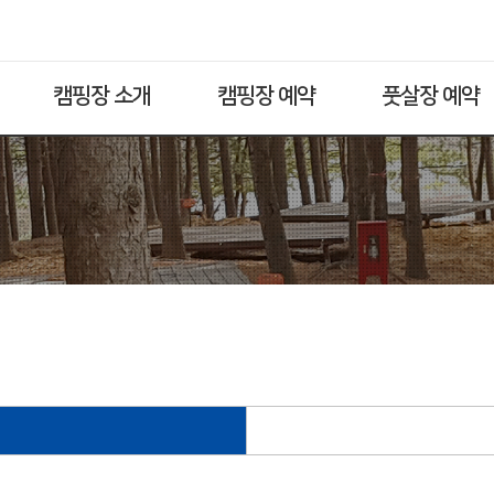
캠핑장 소개
캠핑장 예약
풋살장 예약