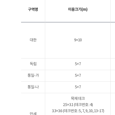
구역명
이용크기(m)
대한
9×10
독립
5×7
통일-가
5×7
통일-나
5×7
목재 데크
2.5×3.1 (데크번호 : 4)
3.3×3.6 (데크번호 : 5, 7, 9, 10, 13~17)
만세