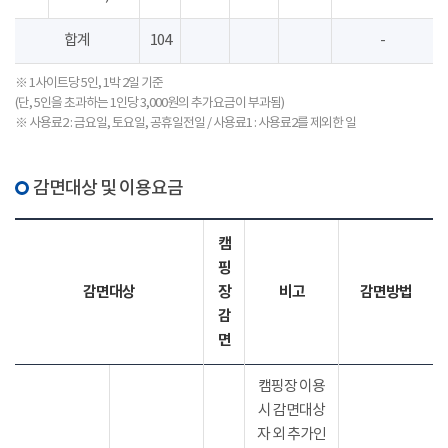
합계
104
-
※ 1사이트당 5인, 1박 2일 기준
(단, 5인을 초과하는 1인당 3,000원의 추가요금이 부과됨)
※ 사용료2 : 금요일, 토요일, 공휴일전일 / 사용료1 : 사용료2를 제외한 일
감면대상 및 이용요금
캠
핑
감면대상
장
비고
감면방법
감
면
캠핑장 이용
시 감면대상
자 외 추가인