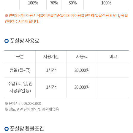
100%
70%
50%
100%
※ 연박의 경우 이용 시작일이 환불기준일이 되어 이용일 전체에 일괄 적용 되오니, 꼭 확
인하여 주시기 바랍니다.
풋살장 사용료
구분
사용기간
사용료
비고
평일 (월~금)
1시간
20,000원
주말 (토, 일, 임
1시간
30,000원
시공휴일 등)
※ 운영시간 : 09:00~18:00
※ 별도, 관련 단체 할인 및 회원제 없음
풋살장 환불조건