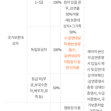
1~7급
100%
원이 있을 경
우, 감면율
50%적용
-예) 보훈대
상자+그가족
: 50%
국가보훈대
※ 감면대상
상자
자 동반 방문
독립유공자
100%
필수,
예약자 본인
감면대상자
의 감면증명
미방문시 감
서 입실시 제
면 미적용
시 및 감면 대
상 여부확인
등급 외(무
-감면증명서
궁,보국수훈
종류 : 장애인
50%
자,배우자,유
증명서, 수급
족 등)
자증명서, 국
가보훈처발
캠핑장 이용