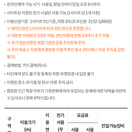
온라인예약 가능 시기 : 사용일 30일 전부터 당일 오후 9시까지
사이트당 지정된 전기 시설만 사용 가능 (1사이트 당 1개 지정)
이용인원기준 : 1사이트 5인기준, 차량 2대 (초과인원 : 1인당 3,000원)
※ 예약인원은 1사이트에 최대 10인까지로 한정합니다.
※ 대한존 카라반은 1대만 허용, 견인차량에 한해 1대까지 추가 허용
※ 추가 일반차량은 독립기념관 공동 주차장에 주차
※ 주차 매표소 직원에게 갬핑장 이용객 확인 필수 (하이패스 차로 주차료 감면
불가)
결제방법 : 카드결제(즉시)
타인에게 양도 불가 및 등록된 차량 외 캠핑장 내 입장 불가
지정된 장소 외 이용 및 취사·야영·주차 금지
캠핑장 인근 목장 악취가 기후변화에 따라 유입되는 문제에 대한 대책을 마련하
고 있사오니 양해 부탁드립니다.
이
전기
요금표
구
이용크기
용
사용
역
진입가능장비
(m)
면
(무
사용
사용