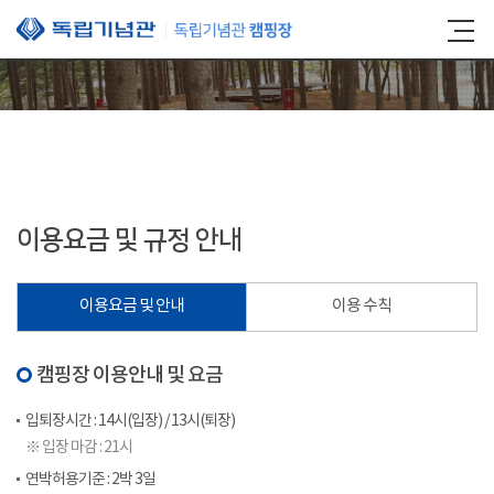
본문 바로가기
이용요금 및 규정 안내
이용요금 및 안내
이용 수칙
캠핑장 이용안내 및 요금
입퇴장시간 : 14시(입장) / 13시(퇴장)
※ 입장 마감 : 21시
연박허용기준 : 2박 3일