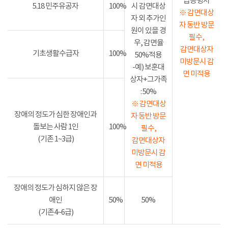
급증명서
5.18 민주유공자
100%
시 감면대상
※ 감면대상
자 외 추가인
자 동반 방문
원이 있을 경
필수,
우, 감면율
감면대상자
기초생활수급자
100%
50%적용
미방문시 감
-예) 보훈대
면 미적용
상자+그가족
: 50%
※ 감면대상
장애의 정도가 심한 장애인과
자 동반 방문
돌보는 사람 1인
100%
필수,
(기존 1~3급)
감면대상자
미방문시 감
면 미적용
장애의 정도가 심하지 않은 장
애인
50%
50%
(기존4~6급)