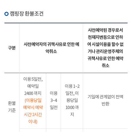
캠핑장 환불조건
사전예약된 경우로서
천재지변등으로 인하
사전예약자의 귀책사유로 인한 예
여 시설이용을 할수 없
구분
약취소
거나 관리운영주체의
귀책사유로 인한 예약
취소
이용 5일전,
예약일
이용 1~2
24:00 까지
이용
일전, 이
기일에 관계없이 전액
(이용당일
3~4
용당일
환불
반환
예약시 예약
일전
10:00 까
기준
시간 2시간
지
이내)