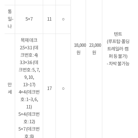
통
일-
5×7
11
○
나
텐트
목재 데크
(루프탑·폴딩
18,000
23,000
2.5×3.1 (데
트레일러·캠
원
원
크번호 : 4)
퍼 등 불가)
3.3×3.6 (데
- 차박 불가능
크번호 : 5, 7,
9, 10,
만
13~17)
17
○
세
4×4 (데크번
호 : 1~3, 6,
11)
5×4 (데크번
호 : 12)
5×7 (데크번
호 : 8)