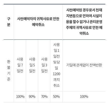
사전예약된 경우로서 천재
지변등으로 인하여 시설이
구
사전예약자의 귀책사유로 인한
용을 할수 없거나 관리운영
분
예약취소
주체의 귀책사유로 인한 예
약취소
사용
일 1
일전
사용
사용
사용
환
및 당
일 7
일 5
일 3
기일에 관계없이 전액반환
불
일
일전
일전
일전
기
12:00
준
까지
취소
100%
90%
70%
50%
100%