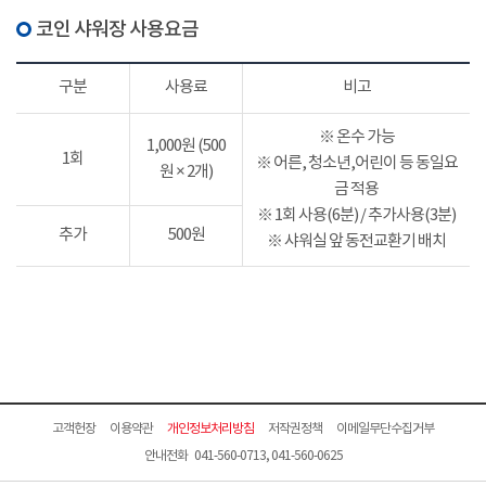
코인 샤워장 사용요금
구분
사용료
비고
※ 온수 가능
1,000원 (500
1회
※ 어른, 청소년,어린이 등 동일요
원 × 2개)
금 적용
※ 1회 사용(6분) / 추가사용(3분)
추가
500원
※ 샤워실 앞 동전교환기 배치
고객헌장
이용약관
개인정보처리방침
저작권정책
이메일무단수집거부
안내전화 041-560-0713, 041-560-0625