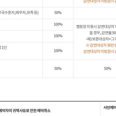
감면대상자 미방문시 
보국수훈자,배우자,유족 등)
50%
100%
캠핑장 이용시 감면대상자 
을 경우, 감면율 
100%
-예) 보훈대상자+그가족
※ 감면대상자 동반 
 1인
100%
감면대상자 미방문시 
50%
50%
사전예약
예약자의 귀책사유로 인한 예약취소