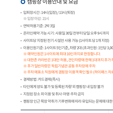
캠핑장 이용안내 및 요금
입퇴장시간 : 14시(입장) / 13시(퇴장)
※ 입장 마감 : 21시
연박허용기준 : 2박 3일
온라인예약 가능 시기 : 사용일 30일 전부터 당일 오후 9시까지
사이트당 지정된 전기 시설만 사용 가능 (1사이트 당 1개 지정)
이용인원기준 : 1사이트 5인기준, 차량 2대 (초과인원 : 1인당 3,00
※ 예약인원은 1사이트에 최대 10인까지로 한정합니다.
※ 대한존 카라반은 1대만 허용, 견인차량에 한해 1대까지 추가 
※ 추가 일반차량은 독립기념관 공동 주차장에 주차
※ 주차 매표소 직원에게 갬핑장 이용객 확인 필수 (하이패스 차로
결제방법 : 카드결제(즉시)
타인에게 양도 불가 및 등록된 차량 외 캠핑장 내 입장 불가
지정된 장소 외 이용 및 취사·야영·주차 금지
캠핑장 인근 목장 악취가 기후변화에 따라 유입되는 문제에 대한