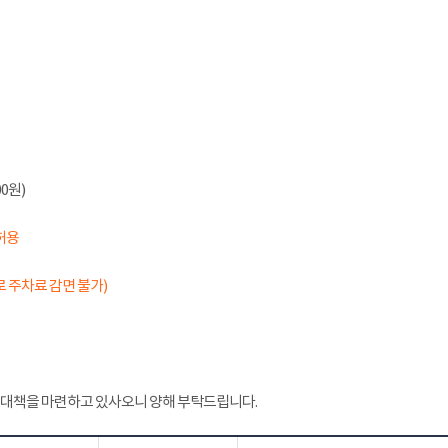
0원)
허용
 주차료 감면 불가)
 대책을 마련하고 있사오니 양해 부탁드립니다.