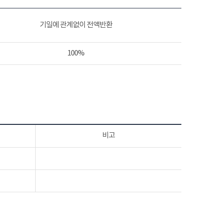
기일에 관계없이 전액반환
100%
비고