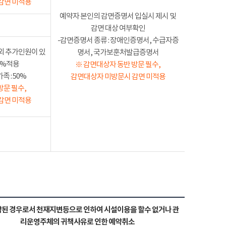
감면 미적용
예약자 본인의 감면증명서 입실시 제시 및
감면 대상 여부확인
-감면증명서 종류 : 장애인증명서, 수급자증
외 추가인원이 있
명서, 국가보훈처발급증명서
50%적용
※ 감면대상자 동반 방문 필수,
 : 50%
감면대상자 미방문시 감면 미적용
방문 필수,
감면 미적용
된 경우로서 천재지변등으로 인하여 시설이용을 할수 없거나 관
리운영주체의 귀책사유로 인한 예약취소