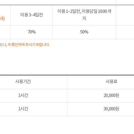
이용 1~2일전, 이용당일 10:00 까
이용 3~4일전
내)
지
70%
50%
오니, 꼭 확인하여 주시기 바랍니다.
사용기간
사용료
1시간
20,000원
1시간
30,000원