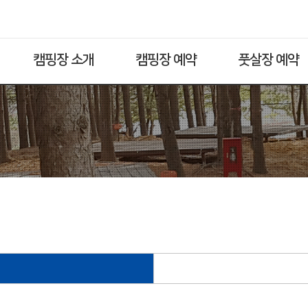
캠핑장 소개
캠핑장 예약
풋살장 예약