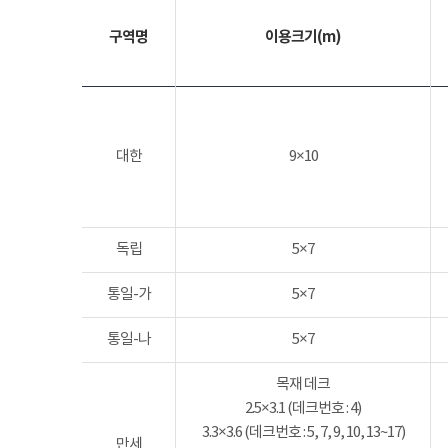
구역명
이용크기(m)
대한
9×10
독립
5×7
통일-가
5×7
통일-나
5×7
목재 데크
2.5×3.1 (데크번호 : 4)
3.3×3.6 (데크번호 : 5, 7, 9, 10, 13~17)
만세