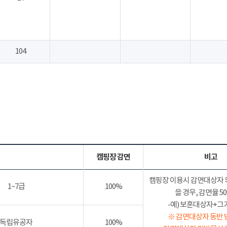
104
캠핑장 감면
비고
캠핑장 이용시 감면대상자 
1~7급
100%
을 경우, 감면율 
-예) 보훈대상자+그가족
※ 감면대상자 동반 
독립유공자
100%