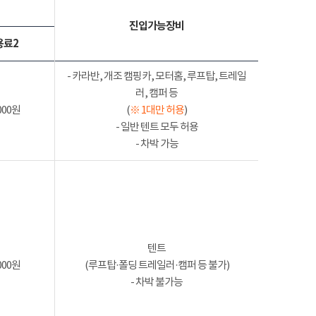
진입가능장비
용료2
- 카라반, 개조 캠핑카, 모터홈, 루프탑, 트레일
러, 캠퍼 등
000원
(
※ 1대만 허용
)
- 일반 텐트 모두 허용
- 차박 가능
텐트
000원
(루프탑·폴딩 트레일러·캠퍼 등 불가)
- 차박 불가능