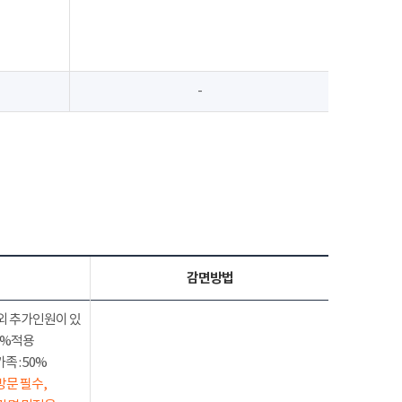
-
감면방법
외 추가인원이 있
50%적용
 : 50%
방문 필수,