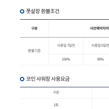
풋살장 환불조건
구분
사전예약자의
사용일 7일전
사용일 5일
환불기준
100%
90%
코인 샤워장 사용요금
구분
1회