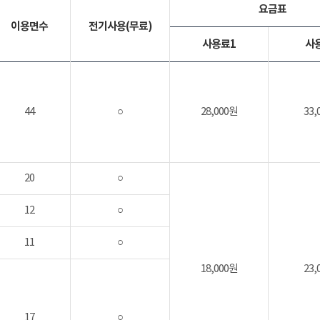
요금표
이용면수
전기사용(무료)
사용료1
사
44
○
28,000원
33,
20
○
12
○
11
○
18,000원
23,
17
○