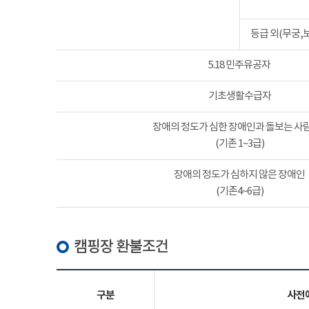
등급 외(무궁,
5.18 민주유공자
기초생활수급자
장애의 정도가 심한 장애인과 돌보는 사람
(기존 1~3급)
장애의 정도가 심하지 않은 장애인
(기존4~6급)
캠핑장 환불조건
구분
사전