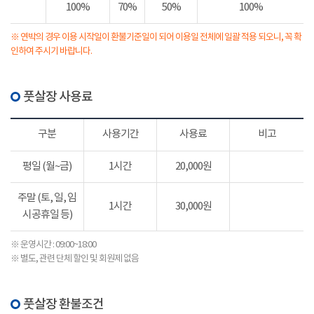
100%
70%
50%
100%
※ 연박의 경우 이용 시작일이 환불기준일이 되어 이용일 전체에 일괄 적용 되오니, 꼭 확
인하여 주시기 바랍니다.
풋살장 사용료
구분
사용기간
사용료
비고
평일 (월~금)
1시간
20,000원
주말 (토, 일, 임
1시간
30,000원
시공휴일 등)
※ 운영시간 : 09:00~18:00
※ 별도, 관련 단체 할인 및 회원제 없음
풋살장 환불조건