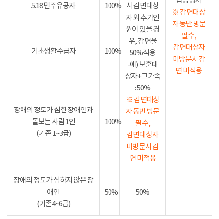
급증명서
5.18 민주유공자
100%
시 감면대상
※ 감면대상
자 외 추가인
자 동반 방문
원이 있을 경
필수,
우, 감면율
감면대상자
기초생활수급자
100%
50%적용
미방문시 감
-예) 보훈대
면 미적용
상자+그가족
: 50%
※ 감면대상
장애의 정도가 심한 장애인과
자 동반 방문
돌보는 사람 1인
100%
필수,
(기존 1~3급)
감면대상자
미방문시 감
면 미적용
장애의 정도가 심하지 않은 장
애인
50%
50%
(기존4~6급)