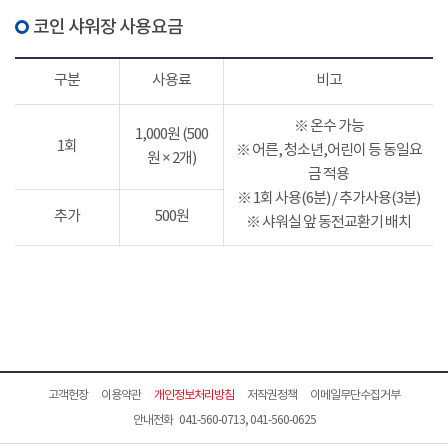
코인 샤워장 사용요금
구분
사용료
비고
※ 온수 가능
1,000원 (500
1회
※ 어른, 청소년,어린이 등 동일요
원 × 2개)
금 적용
※ 1회 사용(6분) / 추가사용(3분)
추가
500원
※ 샤워실 앞 동전교환기 배치
고객헌장
이용약관
개인정보처리방침
저작권정책
이메일무단수집거부
안내전화 041-560-0713, 041-560-0625