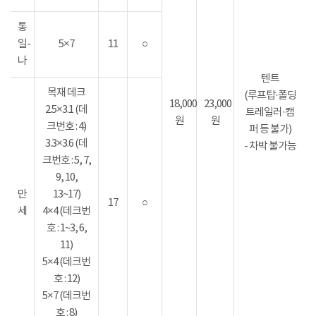
통
일-
5×7
11
○
나
텐트
목재 데크
(루프탑·폴딩
18,000
23,000
2.5×3.1 (데
트레일러·캠
원
원
크번호 : 4)
퍼 등 불가)
3.3×3.6 (데
- 차박 불가능
크번호 : 5, 7,
9, 10,
만
13~17)
17
○
세
4×4 (데크번
호 : 1~3, 6,
11)
5×4 (데크번
호 : 12)
5×7 (데크번
호 : 8)