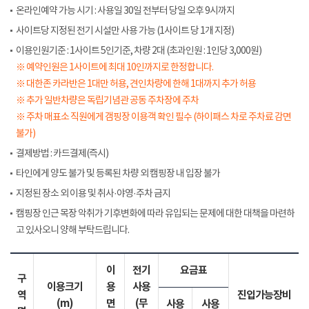
온라인예약 가능 시기 : 사용일 30일 전부터 당일 오후 9시까지
사이트당 지정된 전기 시설만 사용 가능 (1사이트 당 1개 지정)
이용인원기준 : 1사이트 5인기준, 차량 2대 (초과인원 : 1인당 3,000원)
※ 예약인원은 1사이트에 최대 10인까지로 한정합니다.
※ 대한존 카라반은 1대만 허용, 견인차량에 한해 1대까지 추가 허용
※ 추가 일반차량은 독립기념관 공동 주차장에 주차
※ 주차 매표소 직원에게 갬핑장 이용객 확인 필수 (하이패스 차로 주차료 감면
불가)
결제방법 : 카드결제(즉시)
타인에게 양도 불가 및 등록된 차량 외 캠핑장 내 입장 불가
지정된 장소 외 이용 및 취사·야영·주차 금지
캠핑장 인근 목장 악취가 기후변화에 따라 유입되는 문제에 대한 대책을 마련하
고 있사오니 양해 부탁드립니다.
이
전기
요금표
구
이용크기
용
사용
역
진입가능장비
(m)
면
(무
사용
사용