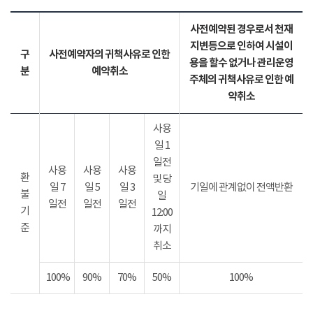
사전예약된 경우로서 천재
지변등으로 인하여 시설이
구
사전예약자의 귀책사유로 인한
용을 할수 없거나 관리운영
분
예약취소
주체의 귀책사유로 인한 예
약취소
사용
일 1
일전
사용
사용
사용
환
및 당
일 7
일 5
일 3
기일에 관계없이 전액반환
불
일
일전
일전
일전
기
12:00
준
까지
취소
100%
90%
70%
50%
100%