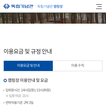
본문 바로가기
이용요금 및 규정 안내
이용요금 및 안내
이용 수칙
캠핑장 이용안내 및 요금
입퇴장시간 : 14시(입장) / 13시(퇴장)
※ 입장 마감 : 21시
연박허용기준 : 2박 3일