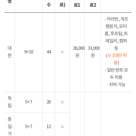
명
수
료)
료1
료2
- 카라반, 개조
캠핑카, 모터
홈, 루프탑, 트
레일러, 캠퍼
대
28,000
33,000
등
9×10
44
○
한
원
원
(
※ 1대만 허
용
)
- 일반 텐트 모
두 허용
- 차박 가능
독
5×7
20
○
립
통
일-
5×7
12
○
가