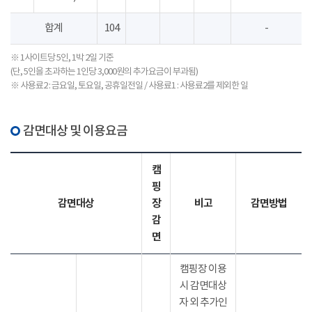
합계
104
-
※ 1사이트당 5인, 1박 2일 기준
(단, 5인을 초과하는 1인당 3,000원의 추가요금이 부과됨)
※ 사용료2 : 금요일, 토요일, 공휴일전일 / 사용료1 : 사용료2를 제외한 일
감면대상 및 이용요금
캠
핑
감면대상
장
비고
감면방법
감
면
캠핑장 이용
시 감면대상
자 외 추가인