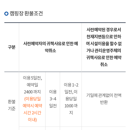
캠핑장 환불조건
사전예약된 경우로서
천재지변등으로 인하
사전예약자의 귀책사유로 인한 예
여 시설이용을 할수 없
구분
약취소
거나 관리운영주체의
귀책사유로 인한 예약
취소
이용 5일전,
예약일
이용 1~2
24:00 까지
이용
일전, 이
기일에 관계없이 전액
(이용당일
3~4
용당일
환불
반환
예약시 예약
일전
10:00 까
기준
시간 2시간
지
이내)