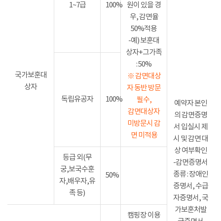
1~7급
100%
원이 있을 경
우, 감면율
50%적용
-예) 보훈대
상자+그가족
: 50%
국가보훈대
※ 감면대상
상자
자 동반 방문
독립유공자
100%
필수,
예약자 본인
감면대상자
의 감면증명
미방문시 감
서 입실시 제
면 미적용
시 및 감면 대
상 여부확인
등급 외(무
-감면증명서
궁,보국수훈
종류 : 장애인
50%
자,배우자,유
증명서, 수급
족 등)
자증명서, 국
가보훈처발
캠핑장 이용