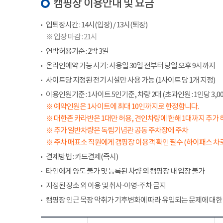
캠핑장 이용안내 및 요금
입퇴장시간 : 14시(입장) / 13시(퇴장)
※ 입장 마감 : 21시
연박허용기준 : 2박 3일
온라인예약 가능 시기 : 사용일 30일 전부터 당일 오후 9시까지
사이트당 지정된 전기 시설만 사용 가능 (1사이트 당 1개 지정)
이용인원기준 : 1사이트 5인기준, 차량 2대 (초과인원 : 1인당 3,00
※ 예약인원은 1사이트에 최대 10인까지로 한정합니다.
※ 대한존 카라반은 1대만 허용, 견인차량에 한해 1대까지 추가 
※ 추가 일반차량은 독립기념관 공동 주차장에 주차
※ 주차 매표소 직원에게 갬핑장 이용객 확인 필수 (하이패스 차로
결제방법 : 카드결제(즉시)
타인에게 양도 불가 및 등록된 차량 외 캠핑장 내 입장 불가
지정된 장소 외 이용 및 취사·야영·주차 금지
캠핑장 인근 목장 악취가 기후변화에 따라 유입되는 문제에 대한