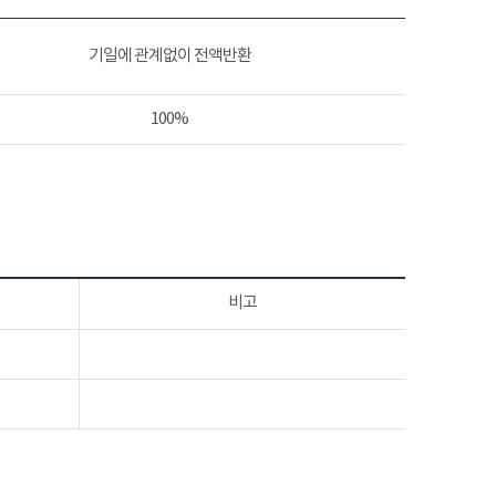
기일에 관계없이 전액반환
100%
비고