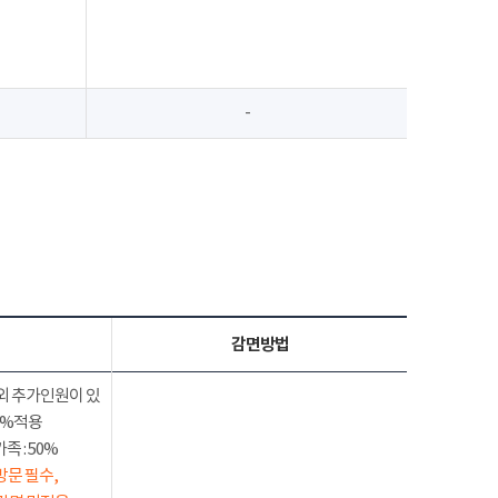
-
감면방법
외 추가인원이 있
50%적용
 : 50%
방문 필수,