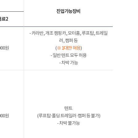
진입가능장비
용료2
- 카라반, 개조 캠핑카, 모터홈, 루프탑, 트레일
러, 캠퍼 등
000원
(
※ 1대만 허용
)
- 일반 텐트 모두 허용
- 차박 가능
텐트
000원
(루프탑·폴딩 트레일러·캠퍼 등 불가)
- 차박 불가능