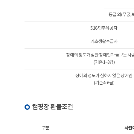
등급 외(무궁,
5.18 민주유공자
기초생활수급자
장애의 정도가 심한 장애인과 돌보는 사람
(기존 1~3급)
장애의 정도가 심하지 않은 장애인
(기존4~6급)
캠핑장 환불조건
구분
사전