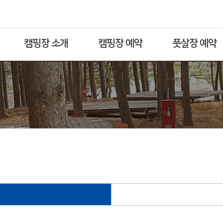
캠핑장 소개
캠핑장 예약
풋살장 예약