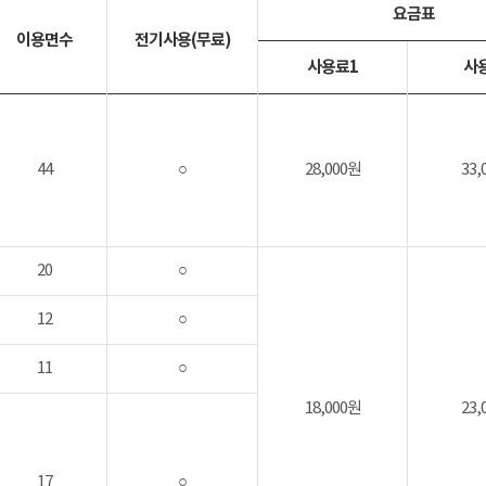
요금표
이용면수
전기사용(무료)
사용료1
사
44
○
28,000원
33,
20
○
12
○
11
○
18,000원
23,
17
○