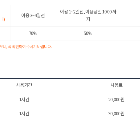
이용 1~2일전, 이용당일 10:00 까
이용 3~4일전
내)
지
70%
50%
오니, 꼭 확인하여 주시기 바랍니다.
사용기간
사용료
1시간
20,000원
1시간
30,000원