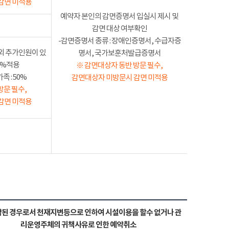
감면 미적용
예약자 본인의 감면증명서 입실시 제시 및
감면 대상 여부확인
-감면증명서 종류 : 장애인증명서, 수급자증
외 추가인원이 있
명서, 국가보훈처발급증명서
50%적용
※ 감면대상자 동반 방문 필수,
 : 50%
감면대상자 미방문시 감면 미적용
방문 필수,
감면 미적용
된 경우로서 천재지변등으로 인하여 시설이용을 할수 없거나 관
리운영주체의 귀책사유로 인한 예약취소