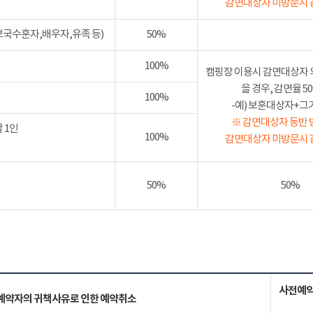
감면대상자 미방문시 
보국수훈자,배우자,유족 등)
50%
100%
캠핑장 이용시 감면대상자 
을 경우, 감면율 
100%
-예) 보훈대상자+그가족
※ 감면대상자 동반 
 1인
100%
감면대상자 미방문시 
50%
50%
사전예약
예약자의 귀책사유로 인한 예약취소