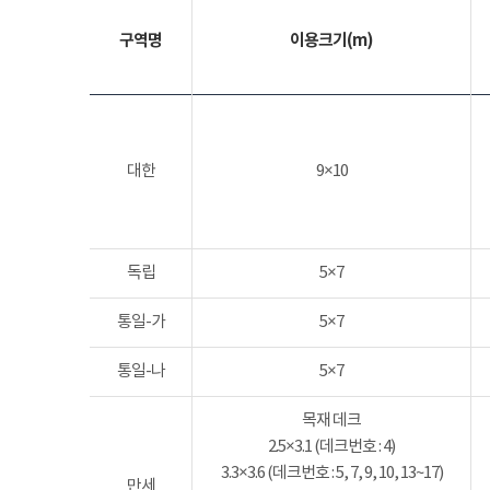
구역명
이용크기(m)
대한
9×10
독립
5×7
통일-가
5×7
통일-나
5×7
목재 데크
2.5×3.1 (데크번호 : 4)
3.3×3.6 (데크번호 : 5, 7, 9, 10, 13~17)
만세