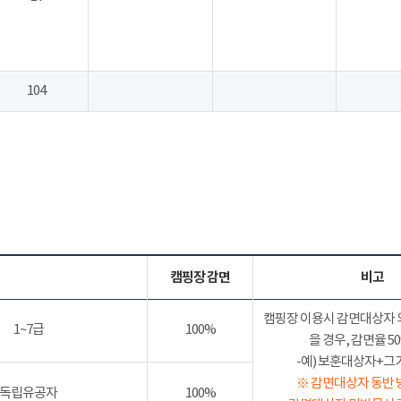
104
캠핑장 감면
비고
캠핑장 이용시 감면대상자 
1~7급
100%
을 경우, 감면율 
-예) 보훈대상자+그가족
※ 감면대상자 동반 
독립유공자
100%