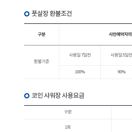
풋살장 환불조건
구분
사전예약자의
사용일 7일전
사용일 5일
환불기준
100%
90%
코인 샤워장 사용요금
구분
1회