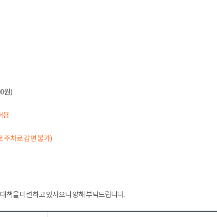
0원)
허용
 주차료 감면 불가)
 대책을 마련하고 있사오니 양해 부탁드립니다.