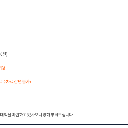
0원)
허용
 주차료 감면 불가)
 대책을 마련하고 있사오니 양해 부탁드립니다.