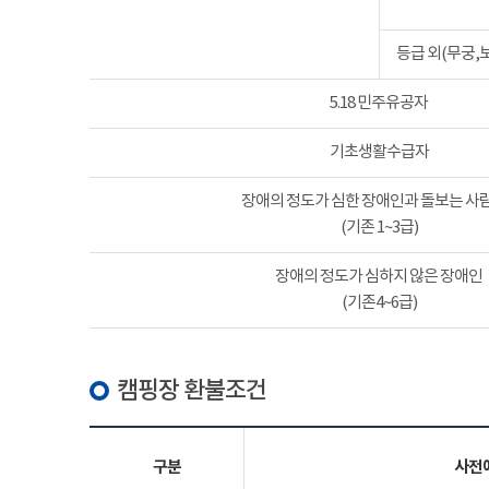
등급 외(무궁,
5.18 민주유공자
기초생활수급자
장애의 정도가 심한 장애인과 돌보는 사람
(기존 1~3급)
장애의 정도가 심하지 않은 장애인
(기존4~6급)
캠핑장 환불조건
구분
사전