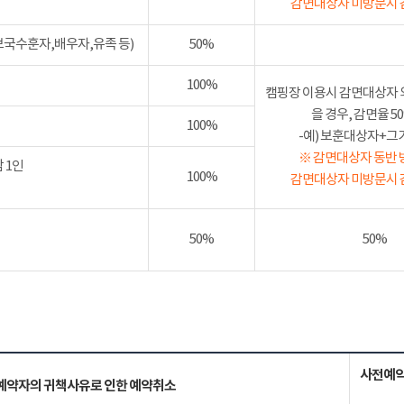
감면대상자 미방문시 
보국수훈자,배우자,유족 등)
50%
100%
캠핑장 이용시 감면대상자 
을 경우, 감면율 
100%
-예) 보훈대상자+그가족
※ 감면대상자 동반 
 1인
100%
감면대상자 미방문시 
50%
50%
사전예약
예약자의 귀책사유로 인한 예약취소