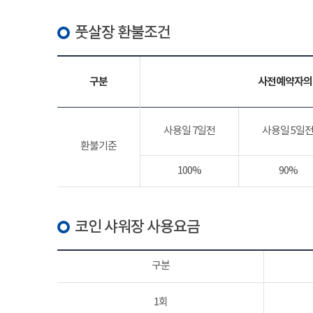
풋살장 환불조건
구분
사전예약자의
사용일 7일전
사용일 5일
환불기준
100%
90%
코인 샤워장 사용요금
구분
1회