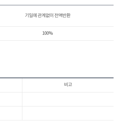
기일에 관계없이 전액반환
100%
비고