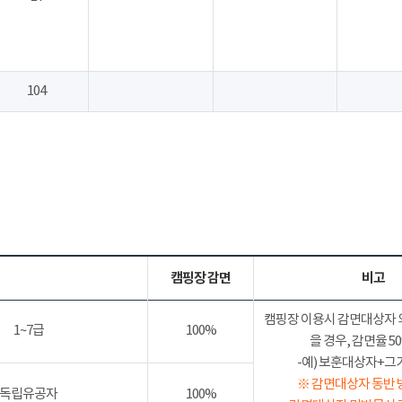
104
캠핑장 감면
비고
캠핑장 이용시 감면대상자 
1~7급
100%
을 경우, 감면율 
-예) 보훈대상자+그가족
※ 감면대상자 동반 
독립유공자
100%