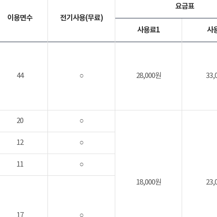
요금표
이용면수
전기사용(무료)
사용료1
사
44
○
28,000원
33,
20
○
12
○
11
○
18,000원
23,
17
○