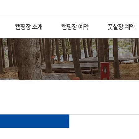
캠핑장 소개
캠핑장 예약
풋살장 예약