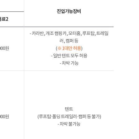
진입가능장비
용료2
- 카라반, 개조 캠핑카, 모터홈, 루프탑, 트레일
러, 캠퍼 등
000원
(
※ 1대만 허용
)
- 일반 텐트 모두 허용
- 차박 가능
텐트
000원
(루프탑·폴딩 트레일러·캠퍼 등 불가)
- 차박 불가능