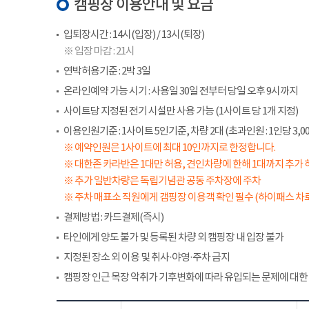
캠핑장 이용안내 및 요금
입퇴장시간 : 14시(입장) / 13시(퇴장)
※ 입장 마감 : 21시
연박허용기준 : 2박 3일
온라인예약 가능 시기 : 사용일 30일 전부터 당일 오후 9시까지
사이트당 지정된 전기 시설만 사용 가능 (1사이트 당 1개 지정)
이용인원기준 : 1사이트 5인기준, 차량 2대 (초과인원 : 1인당 3,00
※ 예약인원은 1사이트에 최대 10인까지로 한정합니다.
※ 대한존 카라반은 1대만 허용, 견인차량에 한해 1대까지 추가 
※ 추가 일반차량은 독립기념관 공동 주차장에 주차
※ 주차 매표소 직원에게 갬핑장 이용객 확인 필수 (하이패스 차로
결제방법 : 카드결제(즉시)
타인에게 양도 불가 및 등록된 차량 외 캠핑장 내 입장 불가
지정된 장소 외 이용 및 취사·야영·주차 금지
캠핑장 인근 목장 악취가 기후변화에 따라 유입되는 문제에 대한