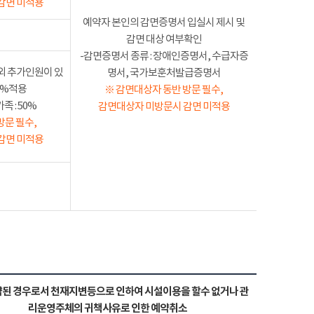
감면 미적용
예약자 본인의 감면증명서 입실시 제시 및
감면 대상 여부확인
-감면증명서 종류 : 장애인증명서, 수급자증
외 추가인원이 있
명서, 국가보훈처발급증명서
50%적용
※ 감면대상자 동반 방문 필수,
 : 50%
감면대상자 미방문시 감면 미적용
방문 필수,
감면 미적용
된 경우로서 천재지변등으로 인하여 시설이용을 할수 없거나 관
리운영주체의 귀책사유로 인한 예약취소