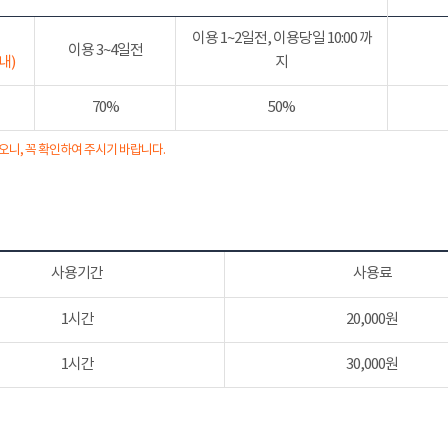
이용 1~2일전, 이용당일 10:00 까
이용 3~4일전
내)
지
70%
50%
오니, 꼭 확인하여 주시기 바랍니다.
사용기간
사용료
1시간
20,000원
1시간
30,000원