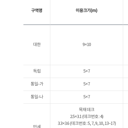
구역명
이용크기(m)
대한
9×10
독립
5×7
통일-가
5×7
통일-나
5×7
목재 데크
2.5×3.1 (데크번호 : 4)
3.3×3.6 (데크번호 : 5, 7, 9, 10, 13~17)
만세