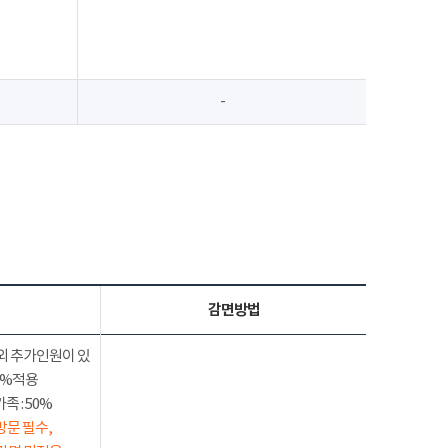
-
감면방법
외 추가인원이 있
50%적용
 : 50%
방문 필수,