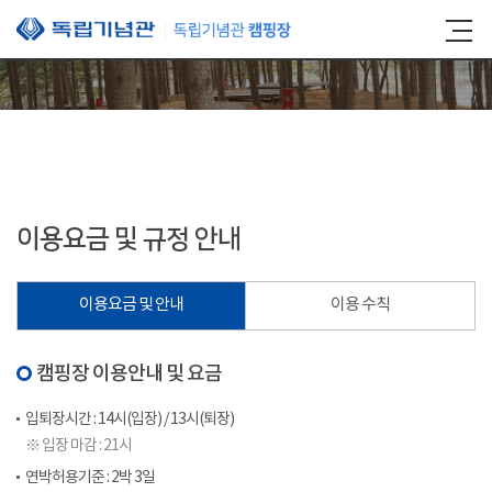
본문 바로가기
이용요금 및 규정 안내
이용요금 및 안내
이용 수칙
캠핑장 이용안내 및 요금
입퇴장시간 : 14시(입장) / 13시(퇴장)
※ 입장 마감 : 21시
연박허용기준 : 2박 3일