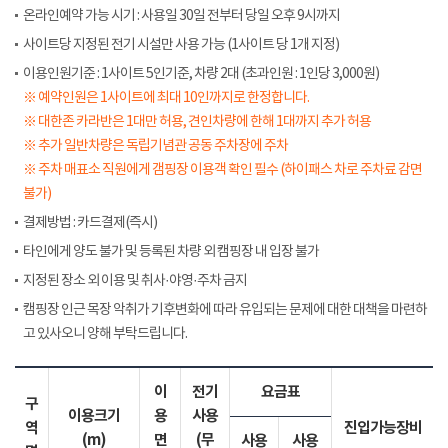
온라인예약 가능 시기 : 사용일 30일 전부터 당일 오후 9시까지
사이트당 지정된 전기 시설만 사용 가능 (1사이트 당 1개 지정)
이용인원기준 : 1사이트 5인기준, 차량 2대 (초과인원 : 1인당 3,000원)
※ 예약인원은 1사이트에 최대 10인까지로 한정합니다.
※ 대한존 카라반은 1대만 허용, 견인차량에 한해 1대까지 추가 허용
※ 추가 일반차량은 독립기념관 공동 주차장에 주차
※ 주차 매표소 직원에게 갬핑장 이용객 확인 필수 (하이패스 차로 주차료 감면
불가)
결제방법 : 카드결제(즉시)
타인에게 양도 불가 및 등록된 차량 외 캠핑장 내 입장 불가
지정된 장소 외 이용 및 취사·야영·주차 금지
캠핑장 인근 목장 악취가 기후변화에 따라 유입되는 문제에 대한 대책을 마련하
고 있사오니 양해 부탁드립니다.
이
전기
요금표
구
이용크기
용
사용
역
진입가능장비
(m)
면
(무
사용
사용