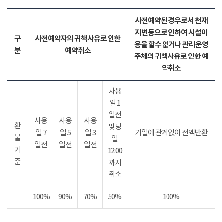
사전예약된 경우로서 천재
지변등으로 인하여 시설이
구
사전예약자의 귀책사유로 인한
용을 할수 없거나 관리운영
분
예약취소
주체의 귀책사유로 인한 예
약취소
사용
일 1
일전
사용
사용
사용
환
및 당
일 7
일 5
일 3
기일에 관계없이 전액반환
불
일
일전
일전
일전
기
12:00
준
까지
취소
100%
90%
70%
50%
100%