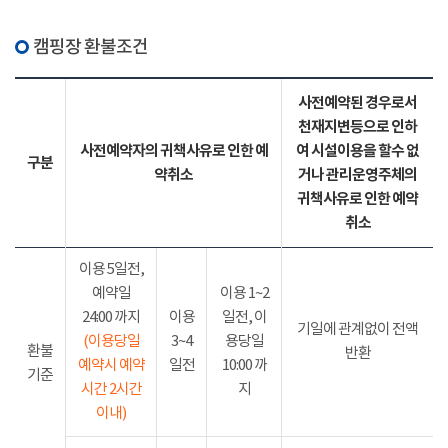
캠핑장 환불조건
사전예약된 경우로서
천재지변등으로 인하
사전예약자의 귀책사유로 인한 예
여 시설이용을 할수 없
구분
약취소
거나 관리운영주체의
귀책사유로 인한 예약
취소
이용 5일전,
예약일
이용 1~2
24:00 까지
이용
일전, 이
기일에 관계없이 전액
(이용당일
3~4
용당일
환불
반환
예약시 예약
일전
10:00 까
기준
시간 2시간
지
이내)