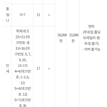
통
일-
5×7
11
○
나
텐트
목재 데크
(루프탑·폴딩
18,000
23,000
2.5×3.1 (데
트레일러·캠
원
원
크번호 : 4)
퍼 등 불가)
3.3×3.6 (데
- 차박 불가능
크번호 : 5, 7,
9, 10,
만
13~17)
17
○
세
4×4 (데크번
호 : 1~3, 6,
11)
5×4 (데크번
호 : 12)
5×7 (데크번
호 : 8)