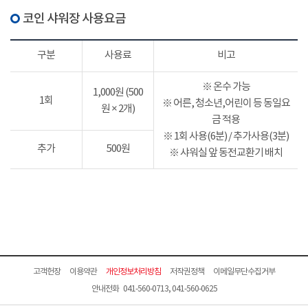
코인 샤워장 사용요금
구분
사용료
비고
※ 온수 가능
1,000원 (500
1회
※ 어른, 청소년,어린이 등 동일요
원 × 2개)
금 적용
※ 1회 사용(6분) / 추가사용(3분)
추가
500원
※ 샤워실 앞 동전교환기 배치
고객헌장
이용약관
개인정보처리방침
저작권정책
이메일무단수집거부
안내전화 041-560-0713, 041-560-0625