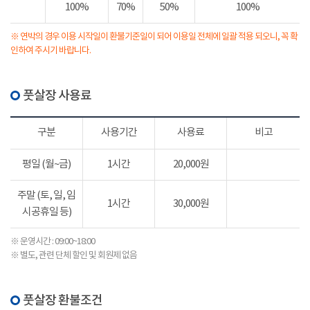
100%
70%
50%
100%
※ 연박의 경우 이용 시작일이 환불기준일이 되어 이용일 전체에 일괄 적용 되오니, 꼭 확
인하여 주시기 바랍니다.
풋살장 사용료
구분
사용기간
사용료
비고
평일 (월~금)
1시간
20,000원
주말 (토, 일, 임
1시간
30,000원
시공휴일 등)
※ 운영시간 : 09:00~18:00
※ 별도, 관련 단체 할인 및 회원제 없음
풋살장 환불조건