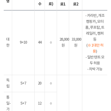
명
수
료)
료1
료2
- 카라반, 개조
캠핑카, 모터
홈, 루프탑, 트
레일러, 캠퍼
대
28,000
33,000
등
9×10
44
○
한
원
원
(
※ 1대만 허
용
)
- 일반 텐트 모
두 허용
- 차박 가능
독
5×7
20
○
립
통
일-
5×7
12
○
가