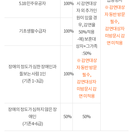
급증명서
5.18 민주유공자
100%
시 감면대상
※ 감면대상
자 외 추가인
자 동반 방문
원이 있을 경
필수,
우, 감면율
감면대상자
기초생활수급자
100%
50%적용
미방문시 감
-예) 보훈대
면 미적용
상자+그가족
: 50%
※ 감면대상
장애의 정도가 심한 장애인과
자 동반 방문
돌보는 사람 1인
100%
필수,
(기존 1~3급)
감면대상자
미방문시 감
면 미적용
장애의 정도가 심하지 않은 장
애인
50%
50%
(기존4~6급)