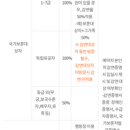
1~7급
100%
원이 있을 경
우, 감면율
50%적용
-예) 보훈대
상자+그가족
: 50%
국가보훈대
※ 감면대상
상자
자 동반 방문
독립유공자
100%
필수,
예약자 본인
감면대상자
의 감면증명
미방문시 감
서 입실시 제
면 미적용
시 및 감면 대
상 여부확인
등급 외(무
-감면증명서
궁,보국수훈
종류 : 장애인
50%
자,배우자,유
증명서, 수급
족 등)
자증명서, 국
가보훈처발
캠핑장 이용