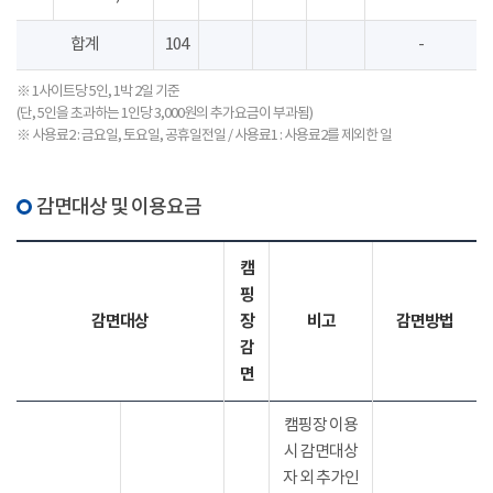
합계
104
-
※ 1사이트당 5인, 1박 2일 기준
(단, 5인을 초과하는 1인당 3,000원의 추가요금이 부과됨)
※ 사용료2 : 금요일, 토요일, 공휴일전일 / 사용료1 : 사용료2를 제외한 일
감면대상 및 이용요금
캠
핑
감면대상
장
비고
감면방법
감
면
캠핑장 이용
시 감면대상
자 외 추가인