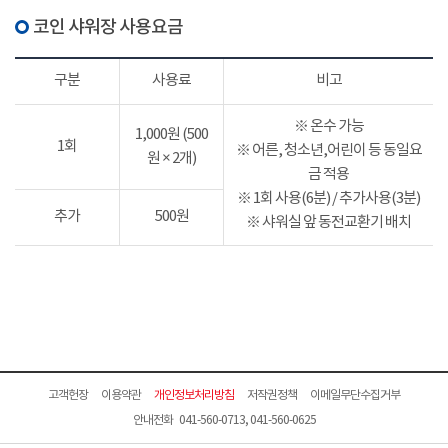
코인 샤워장 사용요금
구분
사용료
비고
※ 온수 가능
1,000원 (500
1회
※ 어른, 청소년,어린이 등 동일요
원 × 2개)
금 적용
※ 1회 사용(6분) / 추가사용(3분)
추가
500원
※ 샤워실 앞 동전교환기 배치
고객헌장
이용약관
개인정보처리방침
저작권정책
이메일무단수집거부
안내전화 041-560-0713, 041-560-0625