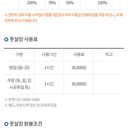
100%
70%
50%
100%
※ 연박의 경우 이용 시작일이 환불기준일이 되어 이용일 전체에 일괄 적용 되오니, 꼭 확
인하여 주시기 바랍니다.
풋살장 사용료
구분
사용기간
사용료
비고
평일 (월~금)
1시간
20,000원
주말 (토, 일, 임
1시간
30,000원
시공휴일 등)
※ 운영시간 : 09:00~18:00
※ 별도, 관련 단체 할인 및 회원제 없음
풋살장 환불조건