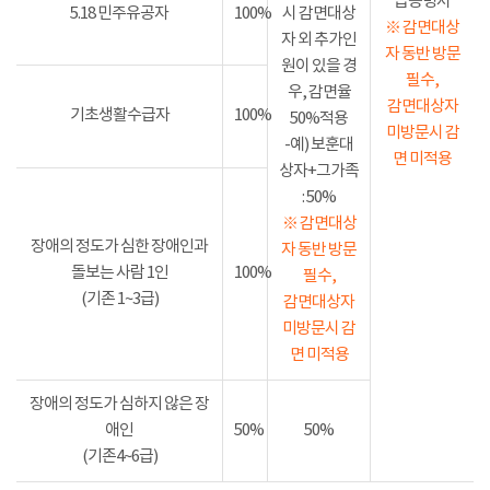
급증명서
5.18 민주유공자
100%
시 감면대상
※ 감면대상
자 외 추가인
자 동반 방문
원이 있을 경
필수,
우, 감면율
감면대상자
기초생활수급자
100%
50%적용
미방문시 감
-예) 보훈대
면 미적용
상자+그가족
: 50%
※ 감면대상
장애의 정도가 심한 장애인과
자 동반 방문
돌보는 사람 1인
100%
필수,
(기존 1~3급)
감면대상자
미방문시 감
면 미적용
장애의 정도가 심하지 않은 장
애인
50%
50%
(기존4~6급)