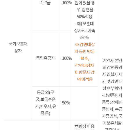
1~7급
100%
원이 있을 경
우, 감면율
50%적용
-예) 보훈대
상자+그가족
: 50%
국가보훈대
※ 감면대상
상자
자 동반 방문
독립유공자
100%
필수,
예약자 본인
감면대상자
의 감면증명
미방문시 감
서 입실시 제
면 미적용
시 및 감면 대
상 여부확인
등급 외(무
-감면증명서
궁,보국수훈
종류 : 장애인
50%
자,배우자,유
증명서, 수급
족 등)
자증명서, 국
가보훈처발
캠핑장 이용