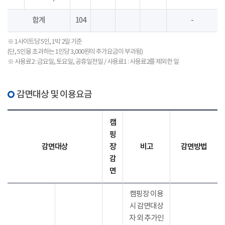
합계
104
-
※ 1사이트당 5인, 1박 2일 기준
(단, 5인을 초과하는 1인당 3,000원의 추가요금이 부과됨)
※ 사용료2 : 금요일, 토요일, 공휴일전일 / 사용료1 : 사용료2를 제외한 일
감면대상 및 이용요금
캠
핑
감면대상
장
비고
감면방법
감
면
캠핑장 이용
시 감면대상
자 외 추가인