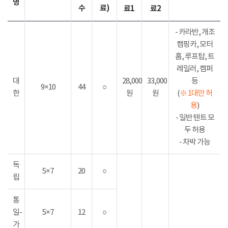
명
수
료)
료1
료2
- 카라반, 개조
캠핑카, 모터
홈, 루프탑, 트
레일러, 캠퍼
대
28,000
33,000
등
9×10
44
○
한
원
원
(
※ 1대만 허
용
)
- 일반 텐트 모
두 허용
- 차박 가능
독
5×7
20
○
립
통
일-
5×7
12
○
가