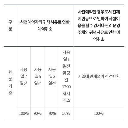
사전예약된 경우로서 천재
지변등으로 인하여 시설이
구
사전예약자의 귀책사유로 인한
용을 할수 없거나 관리운영
분
예약취소
주체의 귀책사유로 인한 예
약취소
사용
일 1
일전
사용
사용
사용
환
및 당
일 7
일 5
일 3
기일에 관계없이 전액반환
불
일
일전
일전
일전
기
12:00
준
까지
취소
100%
90%
70%
50%
100%