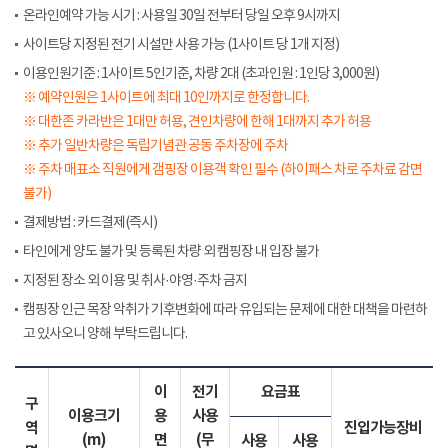
온라인예약 가능 시기 : 사용일 30일 전부터 당일 오후 9시까지
사이트당 지정된 전기 시설만 사용 가능 (1사이트 당 1개 지정)
이용인원기준 : 1사이트 5인기준, 차량 2대 (초과인원 : 1인당 3,000원)
※ 예약인원은 1사이트에 최대 10인까지로 한정합니다.
※ 대한존 카라반은 1대만 허용, 견인차량에 한해 1대까지 추가 허용
※ 추가 일반차량은 독립기념관 공동 주차장에 주차
※ 주차 매표소 직원에게 갬핑장 이용객 확인 필수 (하이패스 차로 주차료 감면
불가)
결제방법 : 카드결제(즉시)
타인에게 양도 불가 및 등록된 차량 외 캠핑장 내 입장 불가
지정된 장소 외 이용 및 취사·야영·주차 금지
캠핑장 인근 목장 악취가 기후변화에 따라 유입되는 문제에 대한 대책을 마련하
고 있사오니 양해 부탁드립니다.
이
전기
요금표
구
이용크기
용
사용
역
진입가능장비
(m)
면
(무
사용
사용