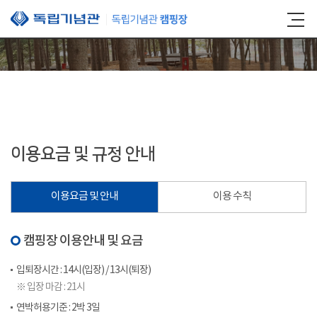
본문 바로가기
이용요금 및 규정 안내
이용요금 및 안내
이용 수칙
캠핑장 이용안내 및 요금
입퇴장시간 : 14시(입장) / 13시(퇴장)
※ 입장 마감 : 21시
연박허용기준 : 2박 3일