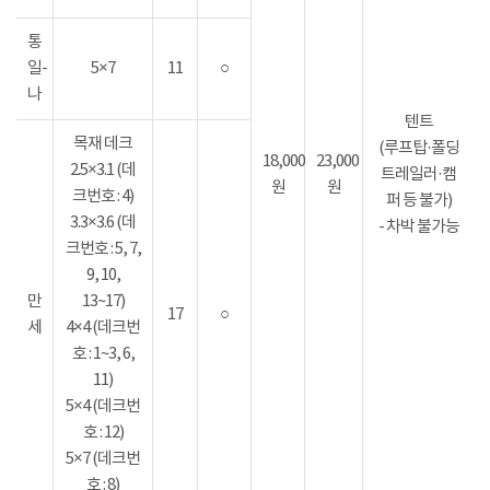
통
일-
5×7
11
○
나
텐트
목재 데크
(루프탑·폴딩
18,000
23,000
2.5×3.1 (데
트레일러·캠
원
원
크번호 : 4)
퍼 등 불가)
3.3×3.6 (데
- 차박 불가능
크번호 : 5, 7,
9, 10,
만
13~17)
17
○
세
4×4 (데크번
호 : 1~3, 6,
11)
5×4 (데크번
호 : 12)
5×7 (데크번
호 : 8)