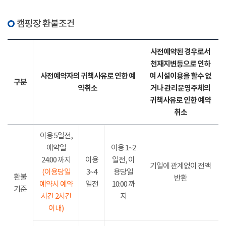
캠핑장 환불조건
사전예약된 경우로서
천재지변등으로 인하
사전예약자의 귀책사유로 인한 예
여 시설이용을 할수 없
구분
약취소
거나 관리운영주체의
귀책사유로 인한 예약
취소
이용 5일전,
예약일
이용 1~2
24:00 까지
이용
일전, 이
기일에 관계없이 전액
(이용당일
3~4
용당일
환불
반환
예약시 예약
일전
10:00 까
기준
시간 2시간
지
이내)