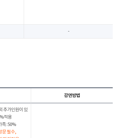
-
감면방법
외 추가인원이 있
50%적용
 : 50%
방문 필수,