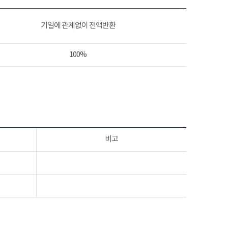
기일에 관계없이 전액반환
100%
비고