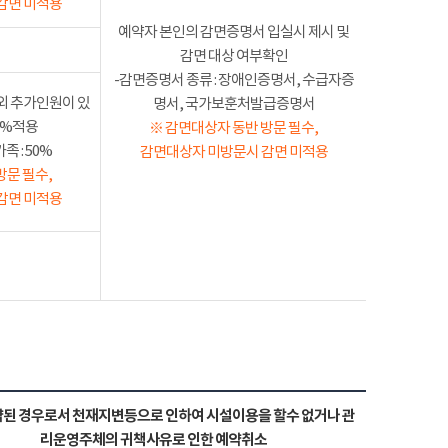
감면 미적용
예약자 본인의 감면증명서 입실시 제시 및
감면 대상 여부확인
-감면증명서 종류 : 장애인증명서, 수급자증
외 추가인원이 있
명서, 국가보훈처발급증명서
50%적용
※ 감면대상자 동반 방문 필수,
 : 50%
감면대상자 미방문시 감면 미적용
방문 필수,
감면 미적용
된 경우로서 천재지변등으로 인하여 시설이용을 할수 없거나 관
리운영주체의 귀책사유로 인한 예약취소