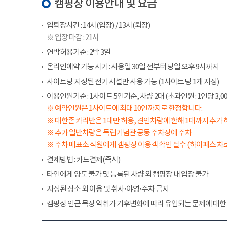
캠핑장 이용안내 및 요금
입퇴장시간 : 14시(입장) / 13시(퇴장)
※ 입장 마감 : 21시
연박허용기준 : 2박 3일
온라인예약 가능 시기 : 사용일 30일 전부터 당일 오후 9시까지
사이트당 지정된 전기 시설만 사용 가능 (1사이트 당 1개 지정)
이용인원기준 : 1사이트 5인기준, 차량 2대 (초과인원 : 1인당 3,00
※ 예약인원은 1사이트에 최대 10인까지로 한정합니다.
※ 대한존 카라반은 1대만 허용, 견인차량에 한해 1대까지 추가 
※ 추가 일반차량은 독립기념관 공동 주차장에 주차
※ 주차 매표소 직원에게 갬핑장 이용객 확인 필수 (하이패스 차로
결제방법 : 카드결제(즉시)
타인에게 양도 불가 및 등록된 차량 외 캠핑장 내 입장 불가
지정된 장소 외 이용 및 취사·야영·주차 금지
캠핑장 인근 목장 악취가 기후변화에 따라 유입되는 문제에 대한