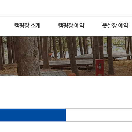
캠핑장 소개
캠핑장 예약
풋살장 예약