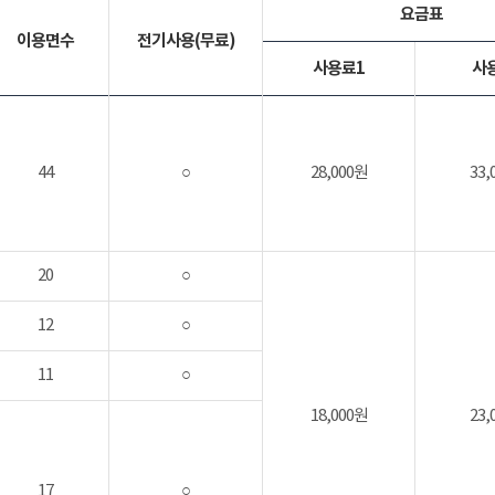
요금표
이용면수
전기사용(무료)
사용료1
사
44
○
28,000원
33,
20
○
12
○
11
○
18,000원
23,
17
○