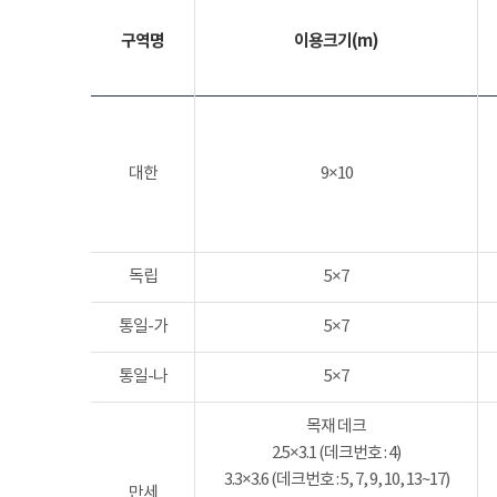
구역명
이용크기(m)
대한
9×10
독립
5×7
통일-가
5×7
통일-나
5×7
목재 데크
2.5×3.1 (데크번호 : 4)
3.3×3.6 (데크번호 : 5, 7, 9, 10, 13~17)
만세