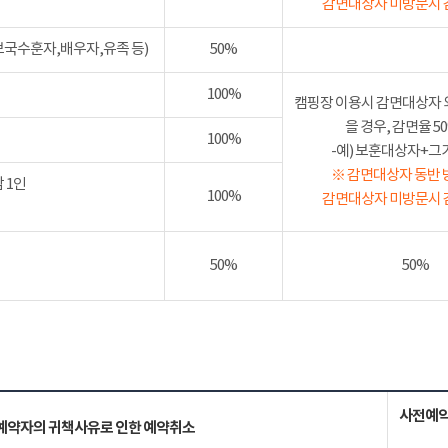
감면대상자 미방문시 
보국수훈자,배우자,유족 등)
50%
100%
캠핑장 이용시 감면대상자 
을 경우, 감면율 
100%
-예) 보훈대상자+그가족
※ 감면대상자 동반 
 1인
100%
감면대상자 미방문시 
50%
50%
사전예약
예약자의 귀책사유로 인한 예약취소