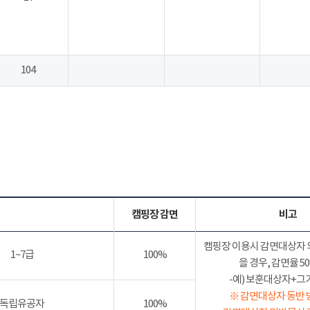
104
캠핑장 감면
비고
캠핑장 이용시 감면대상자 
1~7급
100%
을 경우, 감면율 
-예) 보훈대상자+그가족
※ 감면대상자 동반 
독립유공자
100%