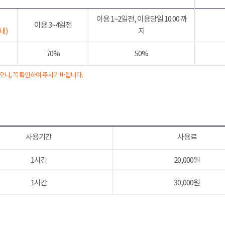
이용 1~2일전, 이용당일 10:00 까
이용 3~4일전
내)
지
70%
50%
오니, 꼭 확인하여 주시기 바랍니다.
사용기간
사용료
1시간
20,000원
1시간
30,000원