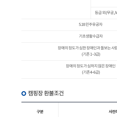
등급 외(무궁,
5.18 민주유공자
기초생활수급자
장애의 정도가 심한 장애인과 돌보는 사람
(기존 1~3급)
장애의 정도가 심하지 않은 장애인
(기존4~6급)
캠핑장 환불조건
구분
사전