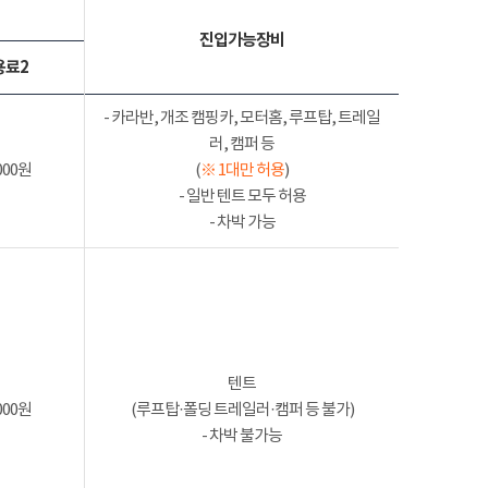
진입가능장비
용료2
- 카라반, 개조 캠핑카, 모터홈, 루프탑, 트레일
러, 캠퍼 등
000원
(
※ 1대만 허용
)
- 일반 텐트 모두 허용
- 차박 가능
텐트
000원
(루프탑·폴딩 트레일러·캠퍼 등 불가)
- 차박 불가능