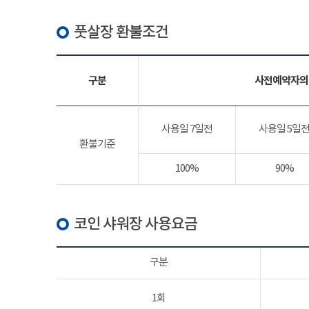
풋살장 환불조건
구분
사전예약자의
사용일 7일전
사용일 5일
환불기준
100%
90%
코인 샤워장 사용요금
구분
1회