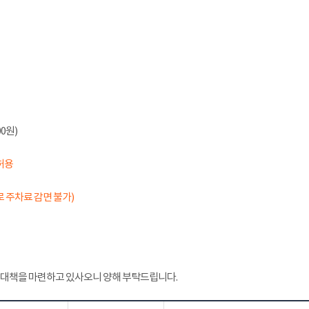
0원)
허용
 주차료 감면 불가)
 대책을 마련하고 있사오니 양해 부탁드립니다.