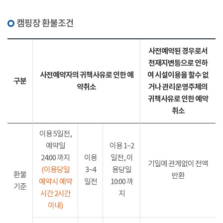
캠핑장 환불조건
사전예약된 경우로서
천재지변등으로 인하
사전예약자의 귀책사유로 인한 예
여 시설이용을 할수 없
구분
약취소
거나 관리운영주체의
귀책사유로 인한 예약
취소
이용 5일전,
예약일
이용 1~2
24:00 까지
이용
일전, 이
기일에 관계없이 전액
(이용당일
3~4
용당일
환불
반환
예약시 예약
일전
10:00 까
기준
시간 2시간
지
이내)