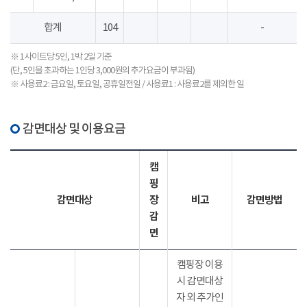
합계
104
-
※ 1사이트당 5인, 1박 2일 기준
(단, 5인을 초과하는 1인당 3,000원의 추가요금이 부과됨)
※ 사용료2 : 금요일, 토요일, 공휴일전일 / 사용료1 : 사용료2를 제외한 일
감면대상 및 이용요금
캠
핑
감면대상
장
비고
감면방법
감
면
캠핑장 이용
시 감면대상
자 외 추가인