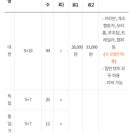
명
수
료)
료1
료2
- 카라반, 개조
캠핑카, 모터
홈, 루프탑, 트
레일러, 캠퍼
대
28,000
33,000
등
9×10
44
○
한
원
원
(
※ 1대만 허
용
)
- 일반 텐트 모
두 허용
- 차박 가능
독
5×7
20
○
립
통
일-
5×7
12
○
가