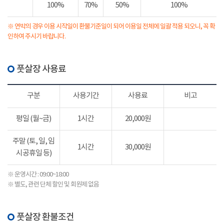
100%
70%
50%
100%
※ 연박의 경우 이용 시작일이 환불기준일이 되어 이용일 전체에 일괄 적용 되오니, 꼭 확
인하여 주시기 바랍니다.
풋살장 사용료
구분
사용기간
사용료
비고
평일 (월~금)
1시간
20,000원
주말 (토, 일, 임
1시간
30,000원
시공휴일 등)
※ 운영시간 : 09:00~18:00
※ 별도, 관련 단체 할인 및 회원제 없음
풋살장 환불조건