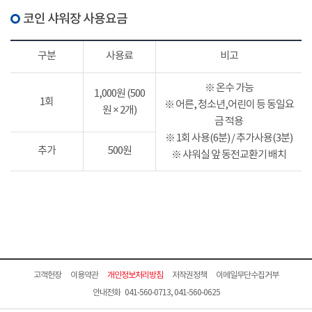
코인 샤워장 사용요금
구분
사용료
비고
※ 온수 가능
1,000원 (500
1회
※ 어른, 청소년,어린이 등 동일요
원 × 2개)
금 적용
※ 1회 사용(6분) / 추가사용(3분)
추가
500원
※ 샤워실 앞 동전교환기 배치
고객헌장
이용약관
개인정보처리방침
저작권정책
이메일무단수집거부
안내전화 041-560-0713, 041-560-0625