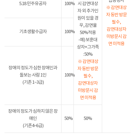
급증명서
5.18 민주유공자
100%
시 감면대상
※ 감면대상
자 외 추가인
자 동반 방문
원이 있을 경
필수,
우, 감면율
감면대상자
기초생활수급자
100%
50%적용
미방문시 감
-예) 보훈대
면 미적용
상자+그가족
: 50%
※ 감면대상
장애의 정도가 심한 장애인과
자 동반 방문
돌보는 사람 1인
100%
필수,
(기존 1~3급)
감면대상자
미방문시 감
면 미적용
장애의 정도가 심하지 않은 장
애인
50%
50%
(기존4~6급)