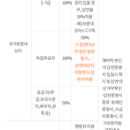
1~7급
100%
원이 있을 경
우, 감면율
50%적용
-예) 보훈대
상자+그가족
: 50%
국가보훈대
※ 감면대상
상자
자 동반 방문
독립유공자
100%
필수,
예약자 본인
감면대상자
의 감면증명
미방문시 감
서 입실시 제
면 미적용
시 및 감면 대
상 여부확인
등급 외(무
-감면증명서
궁,보국수훈
종류 : 장애인
50%
자,배우자,유
증명서, 수급
족 등)
자증명서, 국
가보훈처발
캠핑장 이용