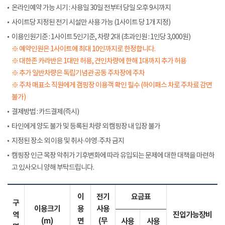
온라인예약 가능 시기 : 사용일 30일 전부터 당일 오후 9시까지
사이트당 지정된 전기 시설만 사용 가능 (1사이트 당 1개 지정)
이용인원기준 : 1사이트 5인기준, 차량 2대 (초과인원 : 1인당 3,000원)
※ 예약인원은 1사이트에 최대 10인까지로 한정합니다.
※ 대한존 카라반은 1대만 허용, 견인차량에 한해 1대까지 추가 허용
※ 추가 일반차량은 독립기념관 공동 주차장에 주차
※ 주차 매표소 직원에게 갬핑장 이용객 확인 필수 (하이패스 차로 주차료 감면
불가)
결제방법 : 카드결제(즉시)
타인에게 양도 불가 및 등록된 차량 외 캠핑장 내 입장 불가
지정된 장소 외 이용 및 취사·야영·주차 금지
캠핑장 인근 목장 악취가 기후변화에 따라 유입되는 문제에 대한 대책을 마련하
고 있사오니 양해 부탁드립니다.
이
전기
요금표
구
이용크기
용
사용
역
진입가능장비
(m)
면
(무
사용
사용