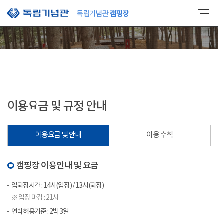
본문 바로가기
이용요금 및 규정 안내
이용요금 및 안내
이용 수칙
캠핑장 이용안내 및 요금
입퇴장시간 : 14시(입장) / 13시(퇴장)
※ 입장 마감 : 21시
연박허용기준 : 2박 3일