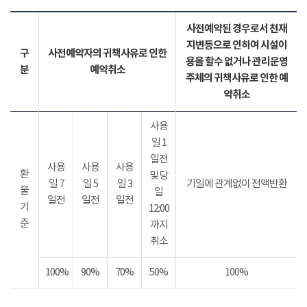
사전예약된 경우로서 천재
지변등으로 인하여 시설이
구
사전예약자의 귀책사유로 인한
용을 할수 없거나 관리운영
분
예약취소
주체의 귀책사유로 인한 예
약취소
사용
일 1
일전
사용
사용
사용
환
및 당
일 7
일 5
일 3
기일에 관계없이 전액반환
불
일
일전
일전
일전
기
12:00
준
까지
취소
100%
90%
70%
50%
100%