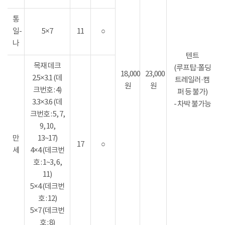
통
일-
5×7
11
○
나
텐트
목재 데크
(루프탑·폴딩
18,000
23,000
2.5×3.1 (데
트레일러·캠
원
원
크번호 : 4)
퍼 등 불가)
3.3×3.6 (데
- 차박 불가능
크번호 : 5, 7,
9, 10,
만
13~17)
17
○
세
4×4 (데크번
호 : 1~3, 6,
11)
5×4 (데크번
호 : 12)
5×7 (데크번
호 : 8)